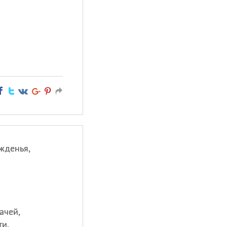
жденья,
ачей,
ти.