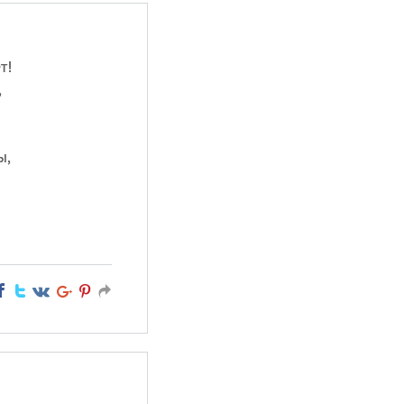
т!
,
ы,