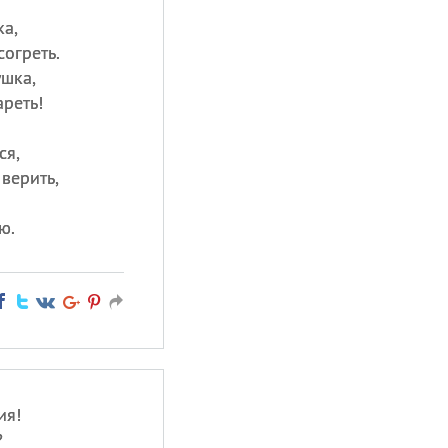
ка,
согреть.
ушка,
реть!
ся,
верить,
ю.
ия!
?