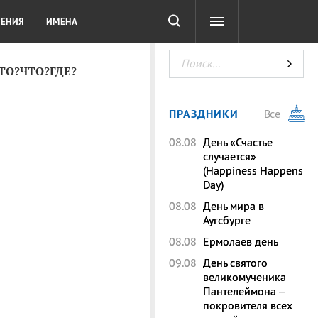
СОТА
DIGITAL
ТЕСТЫ
ЛЕНИЯ
ИМЕНА
КТО?ЧТО?ГДЕ?
ПРАЗДНИКИ
Все
08.08
День «Счастье
случается»
(Happiness Happens
Day)
08.08
День мира в
Аугсбурге
08.08
Ермолаев день
09.08
День святого
великомученика
Пантелеймона –
покровителя всех