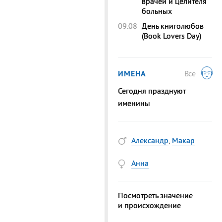
врачей и целителя
больных
09.08
День книголюбов
(Book Lovers Day)
ИМЕНА
Все
Сегодня празднуют
именины
Александр
,
Макар
Анна
Посмотреть значение
и происхождение