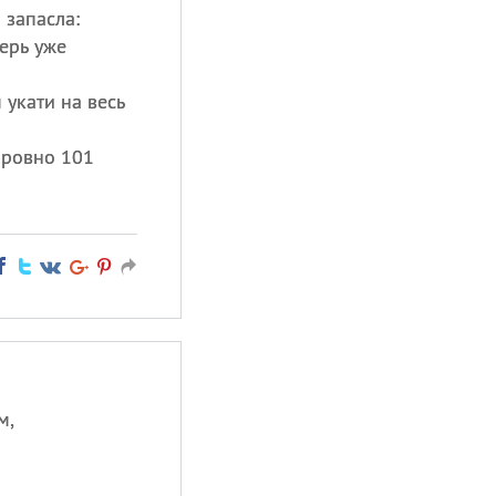
 запасла:
перь уже
укати на весь
 ровно 101
м,