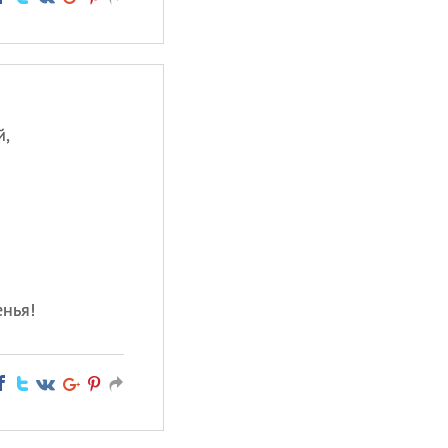
й,
енья!