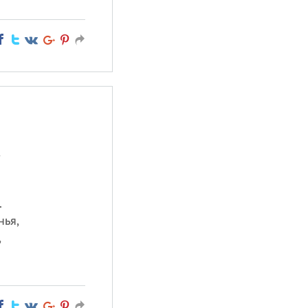
,
.
нья,
,