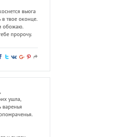
коснется вьюга
ь в твое оконце.
и обожаю.
тебе пророчу.
,
оих ушла,
ь варенья
мопомраченья.