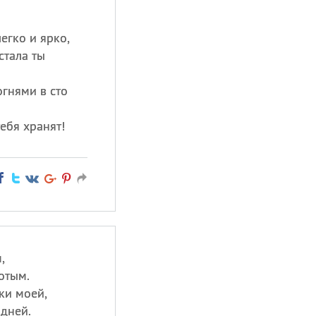
егко и ярко,
стала ты
огнями в сто
ебя хранят!
,
отым.
ки моей,
 дней.