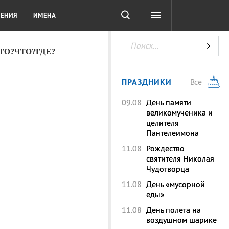
СОТА
DIGITAL
ТЕСТЫ
ЛЕНИЯ
ИМЕНА
КТО?ЧТО?ГДЕ?
ПРАЗДНИКИ
Все
09.08
День памяти
великомученика и
целителя
Пантелеимона
11.08
Рождество
святителя Николая
Чудотворца
11.08
День «мусорной
еды»
11.08
День полета на
воздушном шарике