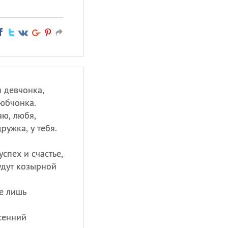
 девчонка,
 юбчонка.
аю, любя,
ружка, у тебя.
спех и счастье,
удут козырной
бе лишь
сенний