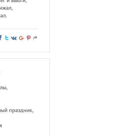
ег и вьюги,
ижал,
ал.
х
лы,
лый праздник,
я