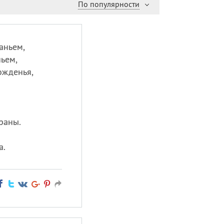
По популярности
аньем,
ьем,
ожденья,
.
раны.
а.