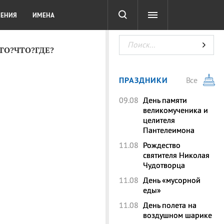
СОТА
DIGITAL
ТЕСТЫ
ЛЕНИЯ
ИМЕНА
КТО?ЧТО?ГДЕ?
ПРАЗДНИКИ
Все
09.08
День памяти
великомученика и
целителя
Пантелеимона
11.08
Рождество
святителя Николая
Чудотворца
11.08
День «мусорной
еды»
11.08
День полета на
воздушном шарике