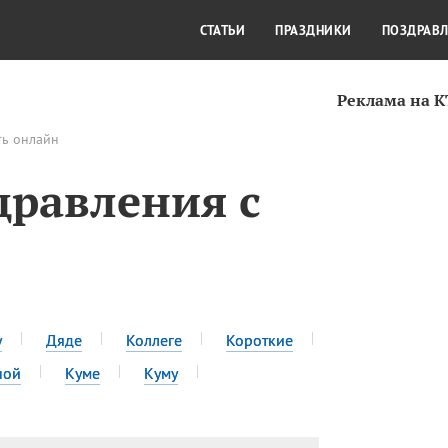
СТИЛЬ ЖИЗНИ
КУЛЬТУРА
КРА
СТАТЬИ
ПРАЗДНИКИ
ПОЗДРАВ
Реклама на 
ть онлайн
дравления с
у
Дяде
Коллеге
Короткие
ной
Куме
Куму