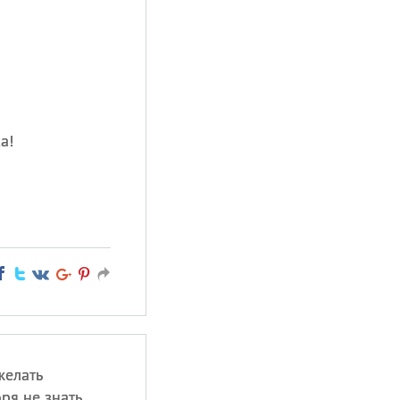
а!
.
желать
ря не знать,