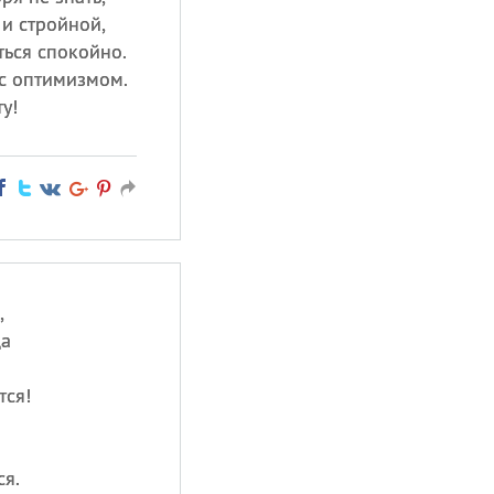
 и стройной,
ться спокойно.
 с оптимизмом.
у!
,
ца
тся!
ся.