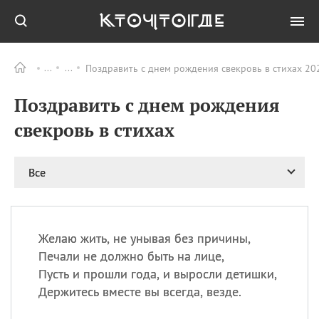
Поздравить с днем рождения свекровь в стихах 20
Все
ПРАЗДНИКИ
Поздравить с днем рождения
08.08
День «Счастье
случается» (Happiness
свекровь в стихах
Happens Day)
08.08
День мира в Аугсбурге
Все
08.08
Ермолаев день
09.08
День святого
великомученика
Пантелеймона –
Желаю жить, не унывая без причины,
покровителя всех
врачей и целителя
Печали не должно быть на лице,
больных
Пусть и прошли года, и выросли детишки,
09.08
День книголюбов (Book
Держитесь вместе вы всегда, везде.
Lovers Day)