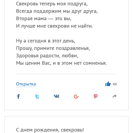
Свекровь теперь моя подруга,
Всегда поддержим мы друг друга,
Все
ИМЕНА
Вторая мама — это вы,
Сегодня празднуют именины
И лучше мне свекрови не найти.
Ну а сегодня в этот день,
Александр
,
Макар
Прошу, примите поздравленья,
Анна
Здоровья радости, любви,
Мы ценим Вас, и в этом нет сомненья.
Посмотреть значение
и
происхождение
Открытка
305
С днем рождения, свекровь!