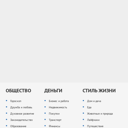
ОБЩЕСТВО
ДЕНЬГИ
СТИЛЬ ЖИЗНИ
Гороскоп
Бизнес и работа
Дом и дача
Дружба и любовь
Недвижимость
Еда
Духовное развитие
Покупки
Животные и природа
Законодательство
Транспорт
Лайфхаки
Образование
Финансы
Путешествия