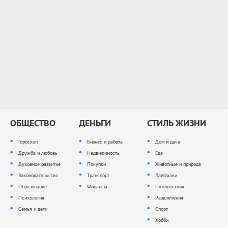
ОБЩЕСТВО
ДЕНЬГИ
СТИЛЬ ЖИЗНИ
Гороскоп
Бизнес и работа
Дом и дача
Дружба и любовь
Недвижимость
Еда
Духовное развитие
Покупки
Животные и природа
Законодательство
Транспорт
Лайфхаки
Образование
Финансы
Путешествия
Психология
Развлечения
Семья и дети
Спорт
Хобби