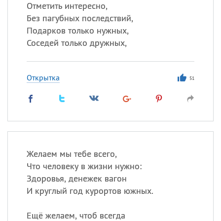
Все
ИМЕНА
Отметить интересно,
Без пагубных последствий,
Сегодня празднуют именины
Подарков только нужных,
Соседей только дружных,
Герман
,
Иван
,
Клим
,
Еще
Анфиса
Открытка
51
Посмотреть значение
и
происхождение
Желаем мы тебе всего,
Что человеку в жизни нужно:
Здоровья, денежек вагон
И круглый год курортов южных.
Ещё желаем, чтоб всегда