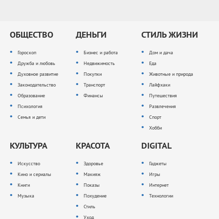
ОБЩЕСТВО
ДЕНЬГИ
СТИЛЬ ЖИЗНИ
Гороскоп
Бизнес и работа
Дом и дача
Дружба и любовь
Недвижимость
Еда
Духовное развитие
Покупки
Животные и природа
Законодательство
Транспорт
Лайфхаки
Образование
Финансы
Путешествия
Психология
Развлечения
Семья и дети
Спорт
Хобби
КУЛЬТУРА
КРАСОТА
DIGITAL
Искусство
Здоровье
Гаджеты
Кино и сериалы
Макияж
Игры
Книги
Показы
Интернет
Музыка
Похудение
Технологии
Стиль
Уход