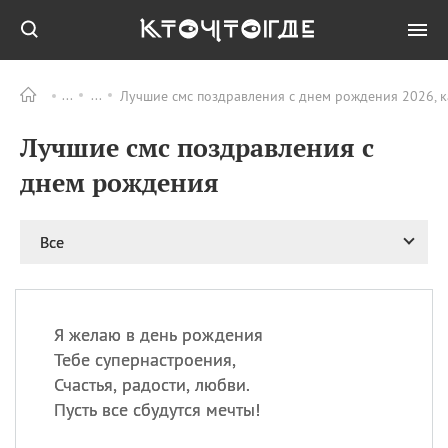
Лучшие смс поздравления с днем рождения 2026, к
Все
ПРАЗДНИКИ
Лучшие смс поздравления с
06.08
Преображение
Господне у западных
днем рождения
христиан
06.08
День памяти
благоверных князей
Все
Бориса и Глеба, во
святом Крещении
Романа и Давида
07.08
День ассирийских
Я желаю в день рождения
мучеников
Тебе супернастроения,
07.08
Национальный день
Счастья, радости, любви.
маяка
Пусть все сбудутся мечты!
07.08
Годовщина битвы при
Бояка