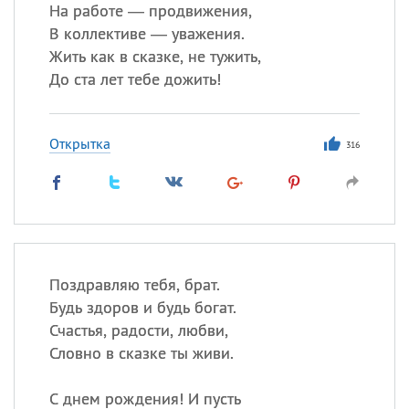
На работе — продвижения,
В коллективе — уважения.
Жить как в сказке, не тужить,
Все
ИМЕНА
До ста лет тебе дожить!
Сегодня празднуют именины
Открытка
Анатолий
, Афанасий,
Борис
316
,
Еще
Кристина
Посмотреть значение
и
Поздравляю тебя, брат.
происхождение
Будь здоров и будь богат.
Счастья, радости, любви,
Словно в сказке ты живи.
С днем рождения! И пусть