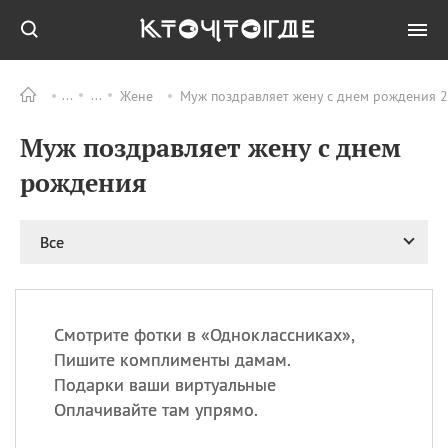
Жене
Муж поздравляет жену с днем рождения 2
Все
ПРАЗДНИКИ
Муж поздравляет жену с днем
06.08
Преображение
Господне у западных
рождения
христиан
06.08
День памяти
благоверных князей
Все
Бориса и Глеба, во
святом Крещении
Романа и Давида
07.08
День ассирийских
Смотрите фотки в «Одноклассниках»,
мучеников
Пишите комплименты дамам.
07.08
Национальный день
Подарки ваши виртуальные
маяка
Оплачивайте там упрямо.
07.08
Годовщина битвы при
Бояка