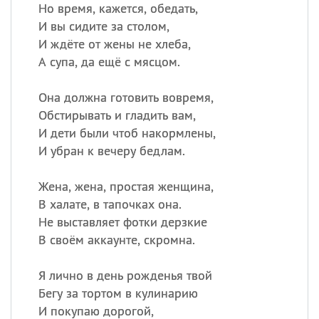
Но время, кажется, обедать,
И вы сидите за столом,
И ждёте от жены не хлеба,
Все
ИМЕНА
А супа, да ещё с мясцом.
Сегодня празднуют именины
Она должна готовить вовремя,
Анатолий
, Афанасий,
Борис
Обстирывать и гладить вам,
,
Еще
И дети были чтоб накормлены,
И убран к вечеру бедлам.
Кристина
Жена, жена, простая женщина,
В халате, в тапочках она.
Посмотреть значение
и
Не выставляет фотки дерзкие
происхождение
В своём аккаунте, скромна.
Я лично в день рожденья твой
Бегу за тортом в кулинарию
И покупаю дорогой,