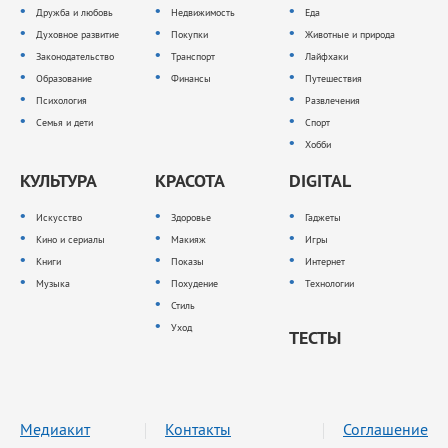
Дружба и любовь
Недвижимость
Еда
Духовное развитие
Покупки
Животные и природа
Законодательство
Транспорт
Лайфхаки
Образование
Финансы
Путешествия
Психология
Развлечения
Семья и дети
Спорт
Хобби
КУЛЬТУРА
КРАСОТА
DIGITAL
Искусство
Здоровье
Гаджеты
Кино и сериалы
Макияж
Игры
Книги
Показы
Интернет
Музыка
Похудение
Технологии
Стиль
Уход
ТЕСТЫ
Медиакит
Контакты
Соглашение