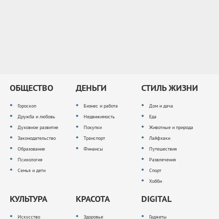
ОБЩЕСТВО
ДЕНЬГИ
СТИЛЬ ЖИЗНИ
Гороскоп
Бизнес и работа
Дом и дача
Дружба и любовь
Недвижимость
Еда
Духовное развитие
Покупки
Животные и природа
Законодательство
Транспорт
Лайфхаки
Образование
Финансы
Путешествия
Психология
Развлечения
Семья и дети
Спорт
Хобби
КУЛЬТУРА
КРАСОТА
DIGITAL
Искусство
Здоровье
Гаджеты