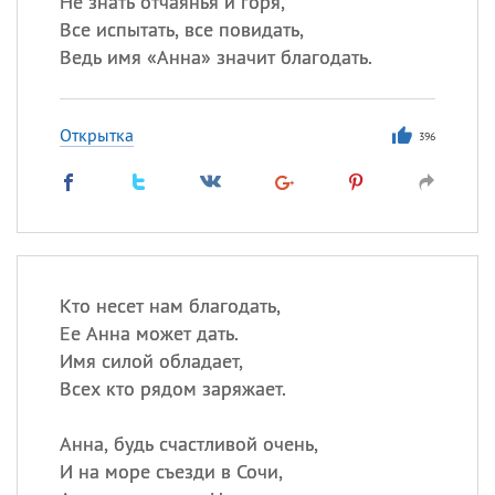
Не знать отчаянья и горя,
Все
ИМЕНА
Все испытать, все повидать,
Сегодня празднуют именины
Ведь имя «Анна» значит благодать.
Сергей
, Теодор,
Федор
Открытка
396
Посмотреть значение
и
происхождение
Кто несет нам благодать,
Ее Анна может дать.
Имя силой обладает,
Всех кто рядом заряжает.
Анна, будь счастливой очень,
И на море съезди в Сочи,