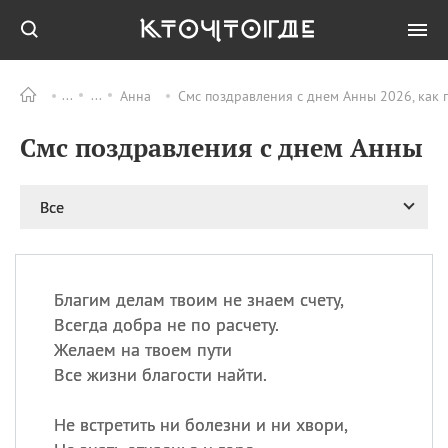
Анна
Смс поздравления с днем Анны 2026, как 
Все
ПРАЗДНИКИ
Смс поздравления с днем Анны
09.08
День памяти жертв
атомной
бомбардировки
Нагасаки
Все
09.08
День переплетов
09.08
Национальный женский
день
Благим делам твоим не знаем счету,
09.08
Национальный день
Всегда добра не по расчету.
рисового пудинга
Желаем на твоем пути
09.08
День Дымняшки
Все жизни благости найти.
(Smokey Bear Day)
Не встретить ни болезни и ни хвори,