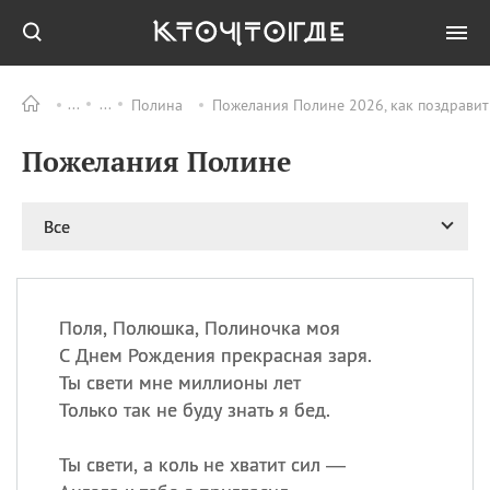
Полина
Пожелания Полине 2026, как поздравит
Все
ПРАЗДНИКИ
Пожелания Полине
09.08
День памяти жертв
атомной
бомбардировки
Нагасаки
Все
09.08
День переплетов
09.08
Национальный женский
день
Поля, Полюшка, Полиночка моя
09.08
Национальный день
С Днем Рождения прекрасная заря.
рисового пудинга
Ты свети мне миллионы лет
09.08
День Дымняшки
Только так не буду знать я бед.
(Smokey Bear Day)
Ты свети, а коль не хватит сил —