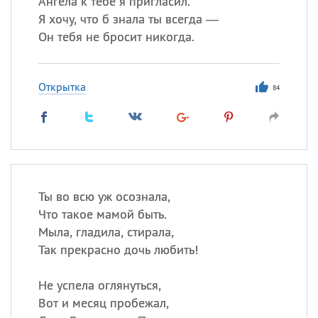
Ангела к тебе я пригласил.
Все
ИМЕНА
Я хочу, что б знала ты всегда —
Сегодня празднуют именины
Он тебя не бросит никогда.
Сергей
, Теодор,
Федор
Открытка
84
Посмотреть значение
и
происхождение
Ты во всю уж осознала,
Что такое мамой быть.
Мыла, гладила, стирала,
Так прекрасно дочь любить!
Не успела оглянуться,
Вот и месяц пробежал,