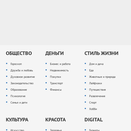
ОБЩЕСТВО
ДЕНЬГИ
СТИЛЬ ЖИЗНИ
Гороскоп
Бизнес и работа
Дом и дача
Дружба и любовь
Недвижимость
Еда
Духовное развитие
Покупки
Животные и природа
Законодательство
Транспорт
Лайфхаки
Образование
Финансы
Путешествия
Психология
Развлечения
Семья и дети
Спорт
Хобби
КУЛЬТУРА
КРАСОТА
DIGITAL
Искусство
Здоровье
Гаджеты