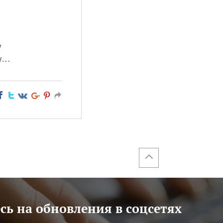
у
му…
ь на обновления в соцсетях