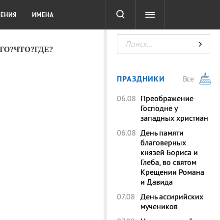
СОТА
DIGITAL
ТЕСТЫ
ЛЕНИЯ
ИМЕНА
КТО?ЧТО?ГДЕ?
ПРАЗДНИКИ
Все
06.08
Преображение
Господне у
западных христиан
06.08
День памяти
благоверных
князей Бориса и
Глеба, во святом
Крещении Романа
и Давида
07.08
День ассирийских
мучеников