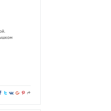
ой.
дышком