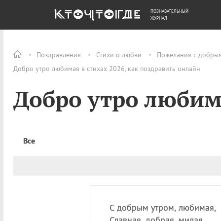
ПОЗНАВАТЕЛЬНЫЙ
ОБЩЕСТВО
ДЕНЬГИ
ЖУРНАЛ
Поздравления
Стихи о любви
Пожелания с добры
Добро утро любимая в стихах 2026, как поздравить онлайн
Добро утро любим
Все
С добрым утром, любимая,
Славная, добрая, милая,