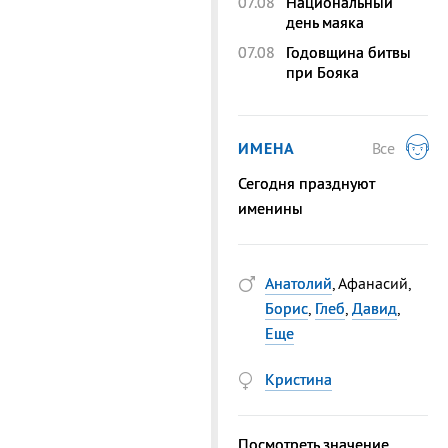
07.08
Национальный
день маяка
07.08
Годовщина битвы
при Бояка
ИМЕНА
Все
Сегодня празднуют
именины
Анатолий
, Афанасий,
Борис
,
Глеб
,
Давид
,
Еще
Кристина
Посмотреть значение