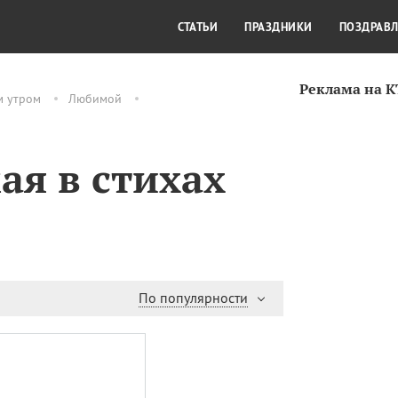
СТИЛЬ ЖИЗНИ
КУЛЬТУРА
КРА
СТАТЬИ
ПРАЗДНИКИ
ПОЗДРАВ
Реклама на 
м утром
Любимой
ая в стихах
По популярности