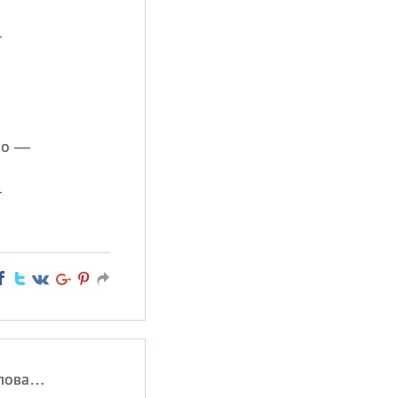
—
но —
—
слова…