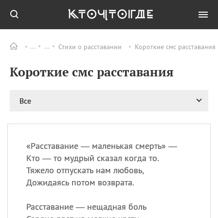
Стихи о расставании
Короткие смс расставания 
Все
ПРАЗДНИКИ
Короткие смс расставания
09.08
День памяти
великомученика и
целителя Пантелеимона
Все
11.08
Рождество святителя
Николая Чудотворца
11.08
День «мусорной еды»
11.08
День полета на
«
Р
асставание — маленькая смерть» —
воздушном шарике
Кто — то мудрый сказал когда то.
11.08
День Святой Клары —
Тяжело отпускать нам любовь,
покровительницы
Дожидаясь потом возврата.
телевидения
Расставание — нещадная боль