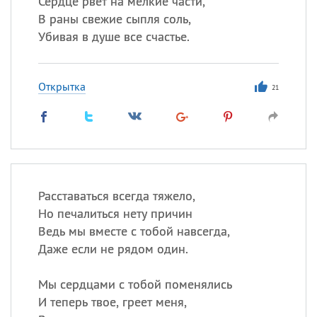
Сердце рвет на мелкие части,
Все
ИМЕНА
В раны свежие сыпля соль,
Сегодня празднуют именины
Убивая в душе все счастье.
Герман
,
Иван
,
Клим
,
Еще
Открытка
21
Анфиса
Посмотреть значение
и
происхождение
Расставаться всегда тяжело,
Но печалиться нету причин
Ведь мы вместе с тобой навсегда,
Даже если не рядом один.
Мы сердцами с тобой поменялись
И теперь твое, греет меня,