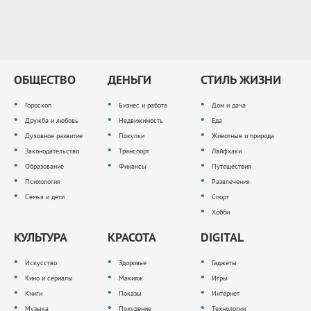
ОБЩЕСТВО
ДЕНЬГИ
СТИЛЬ ЖИЗНИ
Гороскоп
Бизнес и работа
Дом и дача
Дружба и любовь
Недвижимость
Еда
Духовное развитие
Покупки
Животные и природа
Законодательство
Транспорт
Лайфхаки
Образование
Финансы
Путешествия
Психология
Развлечения
Семья и дети
Спорт
Хобби
КУЛЬТУРА
КРАСОТА
DIGITAL
Искусство
Здоровье
Гаджеты
Кино и сериалы
Макияж
Игры
Книги
Показы
Интернет
Музыка
Похудение
Технологии