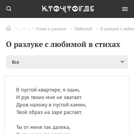
Стихи о разлуке
Любимой
О разлуке с люби
Все
ПРАЗДНИКИ
О разлуке с любимой в стихах
06.08
Преображение
Господне у западных
христиан
Все
06.08
День памяти
благоверных князей
Бориса и Глеба, во
святом Крещении
Романа и Давида
В пустой квартире, я один,
И рук твоих мне не хватает.
07.08
День ассирийских
мучеников
Дров наложу в пустой камин,
Твой образ на заре растает.
07.08
Национальный день
маяка
Ты от меня так далека,
07.08
Годовщина битвы при
Бояка