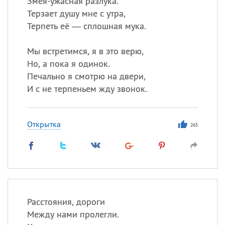
Змея-ужасная разлука.
Терзает душу мне с утра,
Терпеть её — сплошная мука.
Все
ИМЕНА
Сегодня празднуют именины
Мы встретимся, я в это верю,
Но, а пока я одинок.
Печально я смотрю на двери,
Анатолий
, Афанасий,
Борис
И с не терпеньем жду звонок.
,
Еще
Кристина
Открытка
265
Посмотреть значение
и
происхождение
Расстояния, дороги
Между нами пролегли.