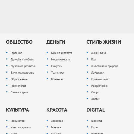
ОБЩЕСТВО
ДЕНЬГИ
СТИЛЬ ЖИЗНИ
Гороскоп
Бизнес и работа
Дом и дача
Дружба и любовь
Недвижимость
Еда
Духовное развитие
Покупки
Животные и природа
Законодательство
Транспорт
Лайфхаки
Образование
Финансы
Путешествия
Психология
Развлечения
Семья и дети
Спорт
Хобби
КУЛЬТУРА
КРАСОТА
DIGITAL
Искусство
Здоровье
Гаджеты
Кино и сериалы
Макияж
Игры
Книги
Показы
Интернет