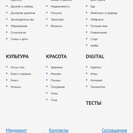
Дружба и любовь
Недвижимость
Еда
Духовное развитие
Покупки
Животные и природа
Законодательство
Транспорт
Лайфхаки
Образование
Финансы
Путешествия
Психология
Развлечения
Семья и дети
Спорт
Хобби
КУЛЬТУРА
КРАСОТА
DIGITAL
Искусство
Здоровье
Гаджеты
Кино и сериалы
Макияж
Игры
Книги
Показы
Интернет
Музыка
Похудение
Технологии
Стиль
Уход
ТЕСТЫ
Медиакит
Контакты
Соглашение