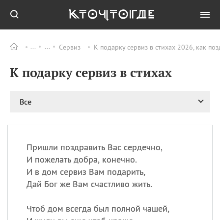
Сервиз
К подарку сервиз в стихах 2026, как по
Все
ПРАЗДНИКИ
К подарку сервиз в стихах
06.08
Преображение
Господне у западных
христиан
Все
06.08
День памяти
благоверных князей
Бориса и Глеба, во
святом Крещении
Романа и Давида
Пришли поздравить Вас сердечно,
И пожелать добра, конечно.
07.08
День ассирийских
мучеников
И в дом сервиз Вам подарить,
Дай Бог же Вам счастливо жить.
07.08
Национальный день
маяка
Чтоб дом всегда был полной чашей,
07.08
Годовщина битвы при
Бояка