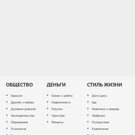
ОБЩЕСТВО
ДЕНЬГИ
СТИЛЬ ЖИЗНИ
Гороскоп
Бизнес и работа
Дом и дача
Дружба и любовь
Недвижимость
Еда
Духовное развитие
Покупки
Животные и природа
Законодательство
Транспорт
Лайфхаки
Образование
Финансы
Путешествия
Психология
Развлечения