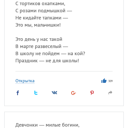
С тортиков охапками,
С розами подмышкой —
Все
ИМЕНА
Не кидайте тапками —
Сегодня празднуют именины
Это мы, мальчишки!
Это день у нас такой
Александр
,
Макар
В марте развеселый —
Анна
В школу не пойдем — на кой?
Праздник — не для школы!
Посмотреть значение
и
происхождение
Открытка
309
Девчонки — милые богини,