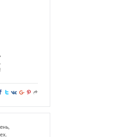
,
,
!
ень,
ех.