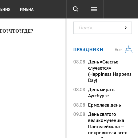
СОТА
DIGITAL
ТЕСТЫ
ЛЕНИЯ
ИМЕНА
КТО?ЧТО?ГДЕ?
ПРАЗДНИКИ
Все
08.08
День «Счастье
случается»
(Happiness Happens
Day)
08.08
День мира в
Аугсбурге
08.08
Ермолаев день
09.08
День святого
великомученика
Пантелеймона –
покровителя всех