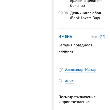
врачей и целителя
больных
09.08
День книголюбов
(Book Lovers Day)
ИМЕНА
Все
Сегодня празднуют
именины
Александр
,
Макар
Анна
Посмотреть значение
и происхождение