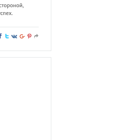
стороной,
спех.