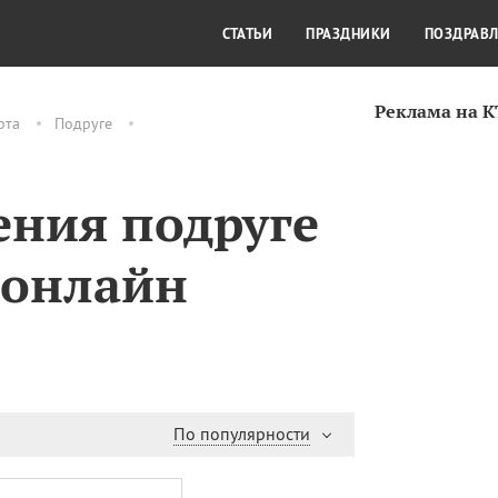
СТИЛЬ ЖИЗНИ
КУЛЬТУРА
КРА
СТАТЬИ
ПРАЗДНИКИ
ПОЗДРАВ
Реклама на 
рта
Подруге
ения подруге
х онлайн
По популярности