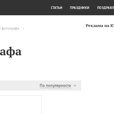
СТИЛЬ ЖИЗНИ
КУЛЬТУРА
КРА
СТАТЬИ
ПРАЗДНИКИ
ПОЗДРАВ
Реклама на 
м фотографа
рафа
По популярности