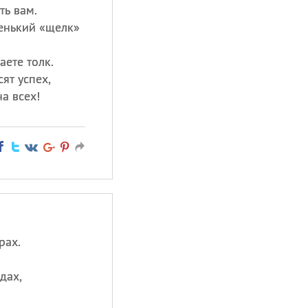
ть вам.
енький «щелк»
аете толк.
ят успех,
на всех!
рах.
дах,