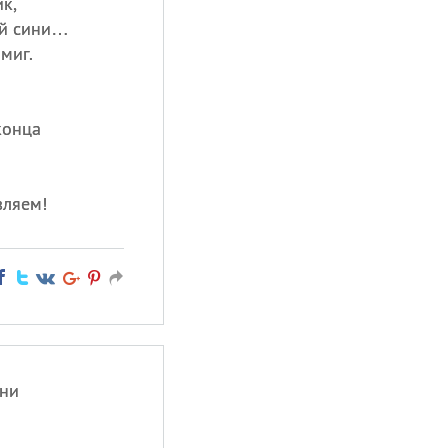
к,
ой сини…
миг.
конца
вляем!
ни