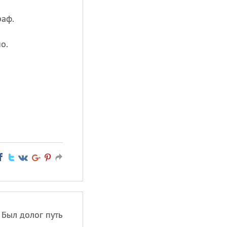
раф.
о.
 Был долог путь