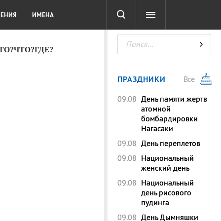
СОТА
DIGITAL
ТЕСТЫ
ЛЕНИЯ
ИМЕНА
КТО?ЧТО?ГДЕ?
ПРАЗДНИКИ
Все
09.08
День памяти жертв
атомной
бомбардировки
Нагасаки
09.08
День переплетов
09.08
Национальный
женский день
09.08
Национальный
день рисового
пудинга
09.08
День Дымняшки