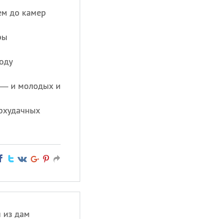
ем до камер
ры
оду
 — и молодых и
ерхудачных
 из дам