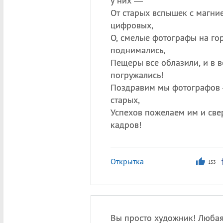
у них —
От старых вспышек с магни
цифровых,
О, смелые фотографы на го
поднимались,
Пещеры все облазили, и в в
погружались!
Поздравим мы фотографов
старых,
Успехов пожелаем им и св
кадров!
Открытка
153
Вы просто художник! Любая