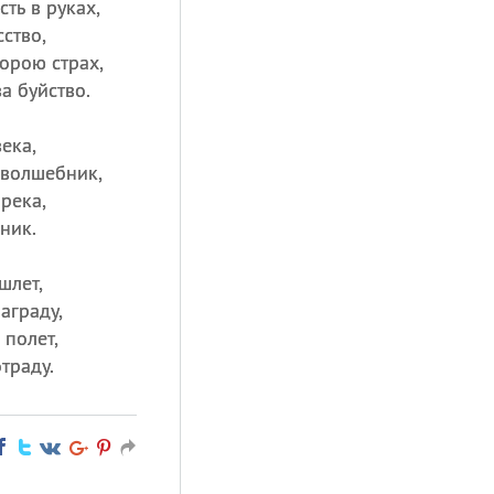
сть в руках,
ство,
порою страх,
ва буйство.
ека,
 волшебник,
река,
ник.
шлет,
аграду,
 полет,
траду.