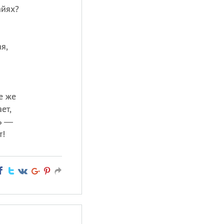
айях?
я,
е же
ет,
ь —
т!