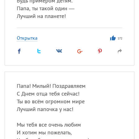
Будь примером детям.
Все
ИМЕНА
Папа, ты такой один —
Сегодня празднуют именины
Лучший на планете!
Сергей
, Теодор,
Федор
Открытка
172
Посмотреть значение
и
происхождение
Папа! Милый! Поздравляем
С Днем отца тебя сейчас!
Ты во всём огромном мире
Лучший папочка у нас!
Мы тебя все очень любим
И хотим мы пожелать,