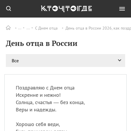
С Днем отца
День отца в России 2026, как позд
Все
ПРАЗДНИКИ
День отца в России
09.08
День памяти жертв
атомной
бомбардировки
Нагасаки
Все
09.08
День переплетов
09.08
Национальный женский
день
Поздравляю с Днем отца
09.08
Национальный день
Искренне и нежно!
рисового пудинга
Солнца, счастья — без конца,
09.08
День Дымняшки
Веры и надежды.
(Smokey Bear Day)
Хорошо себя веди,