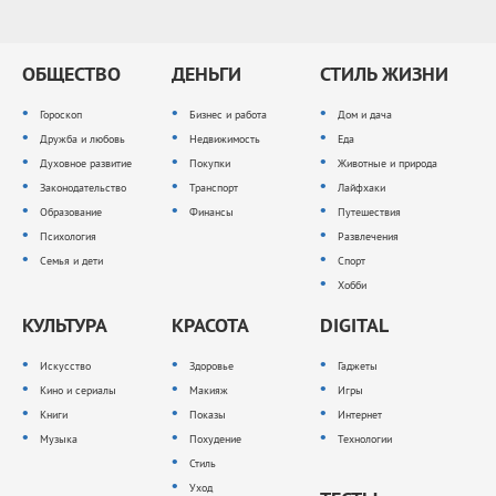
ОБЩЕСТВО
ДЕНЬГИ
СТИЛЬ ЖИЗНИ
Гороскоп
Бизнес и работа
Дом и дача
Дружба и любовь
Недвижимость
Еда
Духовное развитие
Покупки
Животные и природа
Законодательство
Транспорт
Лайфхаки
Образование
Финансы
Путешествия
Психология
Развлечения
Семья и дети
Спорт
Хобби
КУЛЬТУРА
КРАСОТА
DIGITAL
Искусство
Здоровье
Гаджеты
Кино и сериалы
Макияж
Игры
Книги
Показы
Интернет
Музыка
Похудение
Технологии
Стиль
Уход