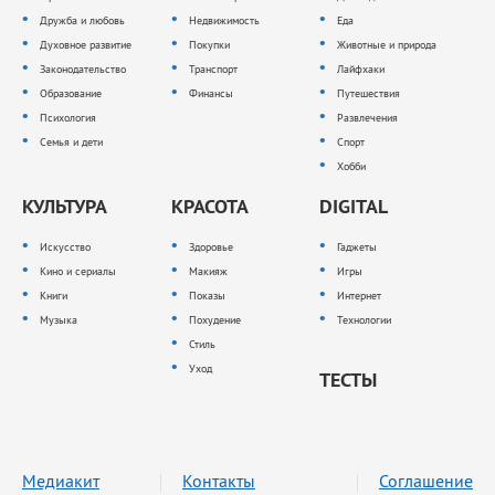
Дружба и любовь
Недвижимость
Еда
Духовное развитие
Покупки
Животные и природа
Законодательство
Транспорт
Лайфхаки
Образование
Финансы
Путешествия
Психология
Развлечения
Семья и дети
Спорт
Хобби
КУЛЬТУРА
КРАСОТА
DIGITAL
Искусство
Здоровье
Гаджеты
Кино и сериалы
Макияж
Игры
Книги
Показы
Интернет
Музыка
Похудение
Технологии
Стиль
Уход
ТЕСТЫ
Медиакит
Контакты
Соглашение