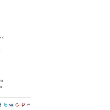
ик
,
он
н.