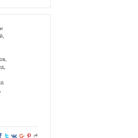
и
й,
ов,
д,
ед
,