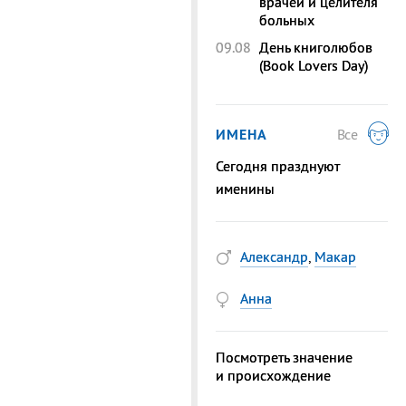
врачей и целителя
больных
09.08
День книголюбов
(Book Lovers Day)
ИМЕНА
Все
Сегодня празднуют
именины
Александр
,
Макар
Анна
Посмотреть значение
и происхождение