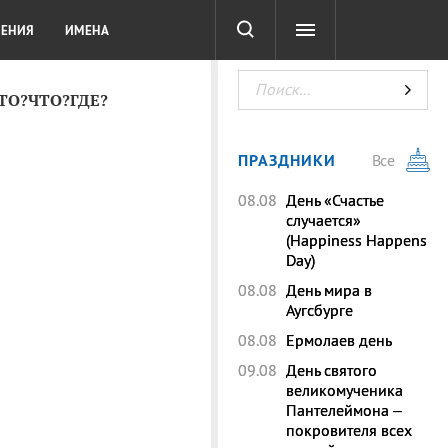
СОТА
DIGITAL
ТЕСТЫ
ЛЕНИЯ
ИМЕНА
КТО?ЧТО?ГДЕ?
ПРАЗДНИКИ
Все
08.08
День «Счастье
случается»
(Happiness Happens
Day)
08.08
День мира в
Аугсбурге
08.08
Ермолаев день
09.08
День святого
великомученика
Пантелеймона –
покровителя всех