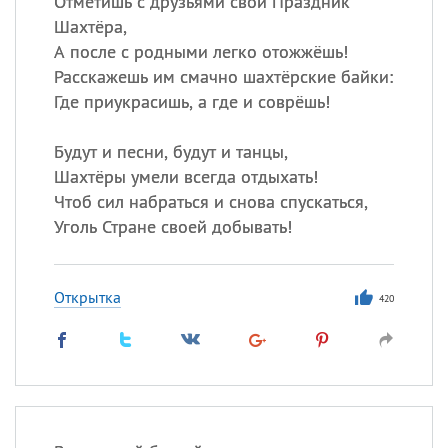
Отметишь с друзьями свой Праздник
Все
ИМЕНА
Шахтёра,
Сегодня празднуют именины
А после с родными легко отожжёшь!
Расскажешь им смачно шахтёрские байки:
Акакий
,
Василий
,
Иван
,
Где приукрасишь, а где и соврёшь!
Еще
Будут и песни, будут и танцы,
Алена
,
Анастасия
,
Шахтёры умели всегда отдыхать!
Антонина
,
Еще
Чтоб сил набраться и снова спускаться,
Уголь Стране своей добывать!
Посмотреть значение
и
происхождение
Открытка
420