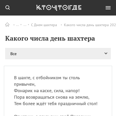
С Днем шахтера
Какого числа день шахтера 202
Все
ПРАЗДНИКИ
Какого числа день шахтера
11.08
Рождество святителя
Николая Чудотворца
11.08
День «мусорной еды»
Все
11.08
День полета на
воздушном шарике
12.08
Курбан Байрам —
праздник
В шахте, с отбойником ты столь
жертвоприношения
привычен,
12.08
День
Фонарик на каске, сила, напор!
Военно‑воздушных сил
Пора возвращаться снова на землю,
(День ВВС) РФ
Тем более ждёт тебя праздничный стол!