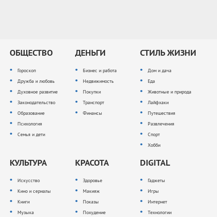
ОБЩЕСТВО
ДЕНЬГИ
СТИЛЬ ЖИЗНИ
Гороскоп
Бизнес и работа
Дом и дача
Дружба и любовь
Недвижимость
Еда
Духовное развитие
Покупки
Животные и природа
Законодательство
Транспорт
Лайфхаки
Образование
Финансы
Путешествия
Психология
Развлечения
Семья и дети
Спорт
Хобби
КУЛЬТУРА
КРАСОТА
DIGITAL
Искусство
Здоровье
Гаджеты
Кино и сериалы
Макияж
Игры
Книги
Показы
Интернет
Музыка
Похудение
Технологии