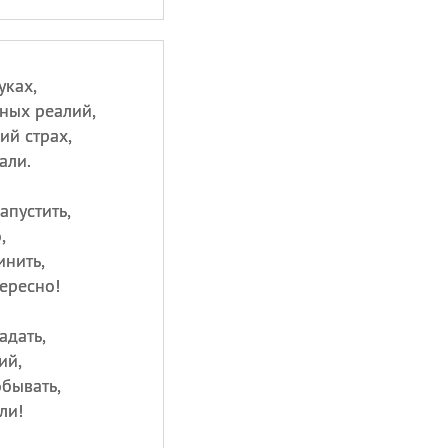
уках,
ных реалий,
ий страх,
али.
пустить,
,
нить,
ересно!
адать,
ий,
бывать,
ли!