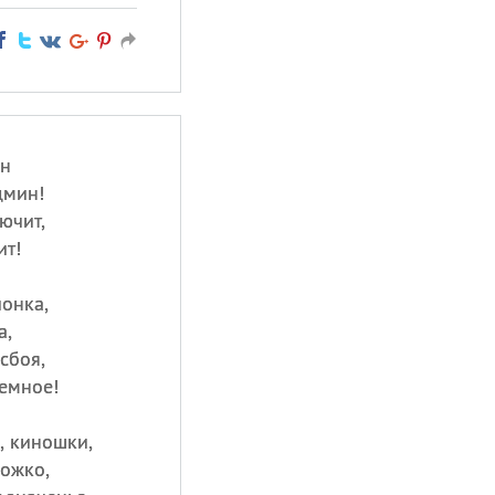
ин
дмин!
ючит,
ит!
ионка,
а,
сбоя,
емное!
, киношки,
ожко,