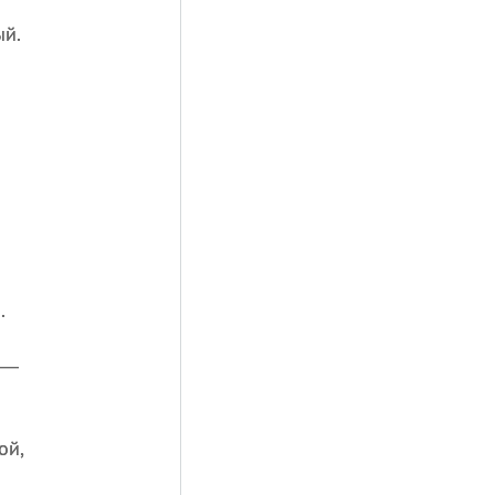
й.
.
 —
ой,