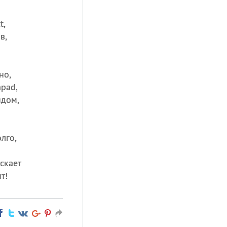
t,
в,
но,
pad,
ядом,
лго,
скает
т!