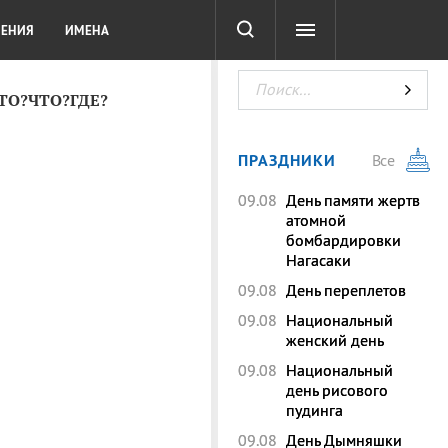
СОТА
DIGITAL
ТЕСТЫ
ЛЕНИЯ
ИМЕНА
КТО?ЧТО?ГДЕ?
ПРАЗДНИКИ
Все
09.08
День памяти жертв
атомной
бомбардировки
Нагасаки
09.08
День переплетов
09.08
Национальный
женский день
09.08
Национальный
день рисового
пудинга
09.08
День Дымняшки