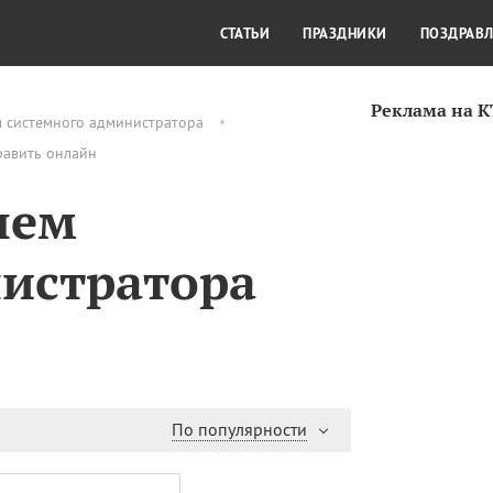
СТИЛЬ ЖИЗНИ
КУЛЬТУРА
КРА
СТАТЬИ
ПРАЗДНИКИ
ПОЗДРАВ
Реклама на 
м системного администратора
равить онлайн
нем
истратора
По популярности