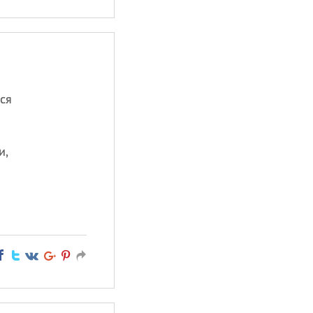
ся
и,