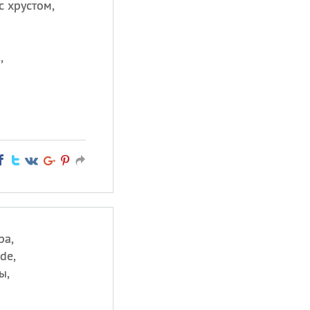
 хрустом,
,
ра,
de,
ы,