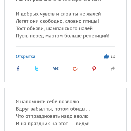
Все
ИМЕНА
Сегодня празднуют именины
И добрых чувств и слов ты не жалей
Летят они свободно, словно птицы!
Тост объяви, шампанского налей
Герман
,
Иван
,
Клим
,
Еще
Пусть перед мартом больше репетиций!
Анфиса
Открытка
112
Посмотреть значение
и
происхождение
Я напомнить себе позволю
Вдруг забыл ты, потом обиды…
Что отпраздновать надо вволю
И на праздник на этот — виды!