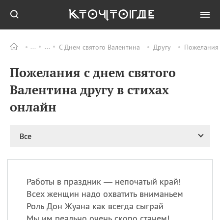
С Днем святого Валентина
Другу
Пожелания 
Все
ПРАЗДНИКИ
Пожелания с днем святого
09.08
День памяти
великомученика и
Валентина другу в стихах
целителя Пантелеимона
онлайн
11.08
Рождество святителя
Николая Чудотворца
11.08
День «мусорной еды»
Все
11.08
День полета на
воздушном шарике
11.08
День Святой Клары —
покровительницы
Работы в праздник — непочатый край!
телевидения
Всех женщин надо охватить вниманьем
Роль Дон Жуана как всегда сыграй
Мы им реально очень скоро станем!