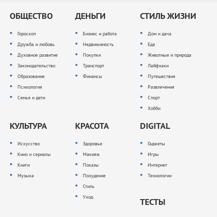
ОБЩЕСТВО
ДЕНЬГИ
СТИЛЬ ЖИЗНИ
Гороскоп
Бизнес и работа
Дом и дача
Дружба и любовь
Недвижимость
Еда
Духовное развитие
Покупки
Животные и природа
Законодательство
Транспорт
Лайфхаки
Образование
Финансы
Путешествия
Психология
Развлечения
Семья и дети
Спорт
Хобби
КУЛЬТУРА
КРАСОТА
DIGITAL
Искусство
Здоровье
Гаджеты
Кино и сериалы
Макияж
Игры
Книги
Показы
Интернет
Музыка
Похудение
Технологии
Стиль
Уход
ТЕСТЫ