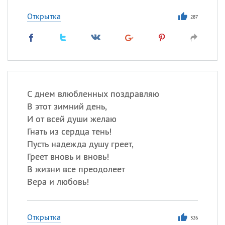
Открытка
287
Все
ИМЕНА
Сегодня празднуют именины
Анатолий
, Афанасий,
Борис
,
Еще
С днем влюбленных поздравляю
В этот зимний день,
Кристина
И от всей души желаю
Гнать из сердца тень!
Пусть надежда душу греет,
Посмотреть значение
и
Греет вновь и вновь!
происхождение
В жизни все преодолеет
Вера и любовь!
Открытка
326