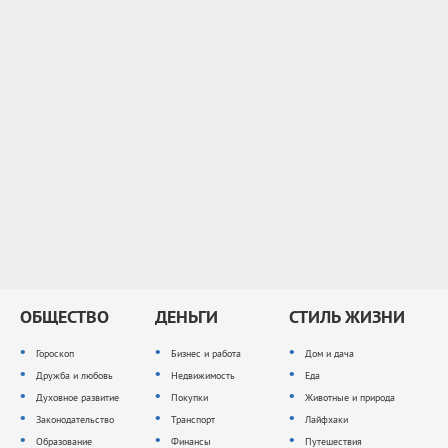
ОБЩЕСТВО
ДЕНЬГИ
СТИЛЬ ЖИЗНИ
Гороскоп
Бизнес и работа
Дом и дача
Дружба и любовь
Недвижимость
Еда
Духовное развитие
Покупки
Животные и природа
Законодательство
Транспорт
Лайфхаки
Образование
Финансы
Путешествия