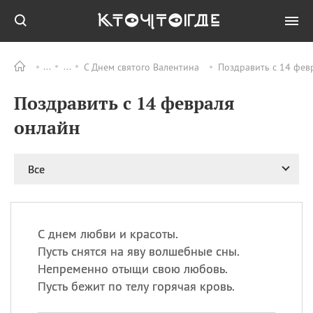
С Днем святого Валентина
Поздравить с 14 фев
Все
ПРАЗДНИКИ
Поздравить с 14 февраля
06.08
Преображение
Господне у западных
онлайн
христиан
06.08
День памяти
благоверных князей
Все
Бориса и Глеба, во
святом Крещении
Романа и Давида
07.08
День ассирийских
С днем любви и красоты.
мучеников
Пусть снятся на яву волшебные сны.
07.08
Национальный день
Непременно отыщи свою любовь.
маяка
Пусть бежит по телу горячая кровь.
07.08
Годовщина битвы при
Бояка