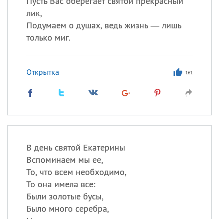
Пусть Вас оберегает святой прекрасный
лик,
Все
ИМЕНА
Подумаем о душах, ведь жизнь — лишь
только миг.
Сегодня празднуют именины
Александр
,
Макар
Открытка
161
Анна
Посмотреть значение
и
происхождение
В день святой Екатерины
Вспоминаем мы ее,
То, что всем необходимо,
То она имела все:
Были золотые бусы,
Было много серебра,