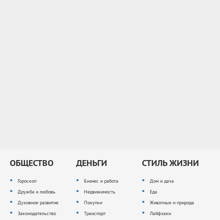
ОБЩЕСТВО
ДЕНЬГИ
СТИЛЬ ЖИЗНИ
Гороскоп
Бизнес и работа
Дом и дача
Дружба и любовь
Недвижимость
Еда
Духовное развитие
Покупки
Животные и природа
Законодательство
Транспорт
Лайфхаки