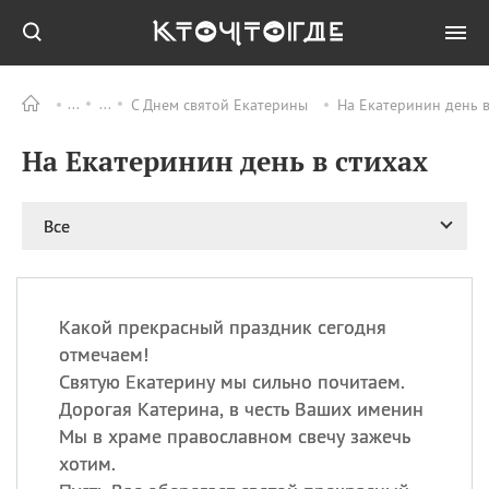
С Днем святой Екатерины
На Екатеринин день в
Все
ПРАЗДНИКИ
На Екатеринин день в стихах
08.08
День «Счастье
случается» (Happiness
Happens Day)
Все
08.08
День мира в Аугсбурге
08.08
Ермолаев день
09.08
День святого
великомученика
Какой прекрасный праздник сегодня
Пантелеймона –
отмечаем!
покровителя всех
Святую Екатерину мы сильно почитаем.
врачей и целителя
Дорогая Катерина, в честь Ваших именин
больных
Мы в храме православном свечу зажечь
09.08
День книголюбов (Book
хотим.
Lovers Day)