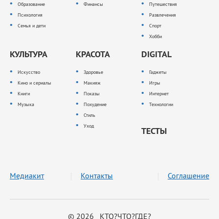
Образование
Финансы
Путешествия
Психология
Развлечения
Семья и дети
Спорт
Хобби
КУЛЬТУРА
КРАСОТА
DIGITAL
Искусство
Здоровье
Гаджеты
Кино и сериалы
Макияж
Игры
Книги
Показы
Интернет
Музыка
Похудение
Технологии
Стиль
Уход
ТЕСТЫ
Медиакит
Контакты
Соглашение
© 2026 КТО?ЧТО?ГДЕ?