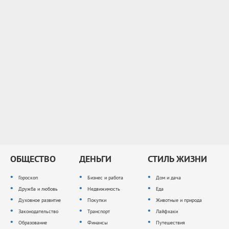
ОБЩЕСТВО
ДЕНЬГИ
СТИЛЬ ЖИЗНИ
Гороскоп
Бизнес и работа
Дом и дача
Дружба и любовь
Недвижимость
Еда
Духовное развитие
Покупки
Животные и природа
Законодательство
Транспорт
Лайфхаки
Образование
Финансы
Путешествия