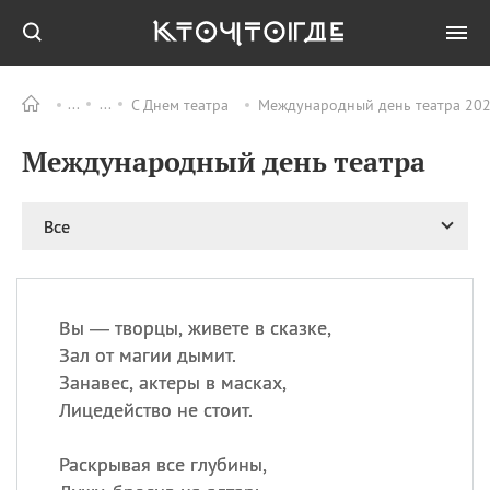
С Днем театра
Международный день театра 2026
Все
ПРАЗДНИКИ
Международный день театра
11.08
Рождество святителя
Николая Чудотворца
11.08
День «мусорной еды»
Все
11.08
День полета на
воздушном шарике
12.08
Курбан Байрам —
праздник
Вы — творцы, живете в сказке,
жертвоприношения
Зал от магии дымит.
12.08
День
Занавес, актеры в масках,
Военно‑воздушных сил
Лицедейство не стоит.
(День ВВС) РФ
Раскрывая все глубины,