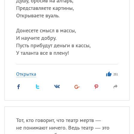
Душу, бросив на алтарь,
Все
ИМЕНА
Представляете картины,
Сегодня празднуют именины
Открываете вуаль.
Акакий
,
Василий
,
Иван
,
Донесете смысл в массы,
Еще
И научите добру.
Пусть прибудут деньги в кассы,
Алена
,
Анастасия
,
У таланта все в плену!
Антонина
,
Еще
Открытка
251
Посмотреть значение
и
происхождение
Тот, кто говорит, что театр мертв —
не понимают ничего. Ведь театр — это