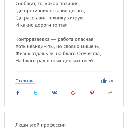
Все
ИМЕНА
Сообщит, то, какая позиция,
Где противник оставил десант,
Сегодня празднуют именины
Где расставил технику хитрую,
И какие дороги топтал.
Андрей
,
Виталий
, Теодор,
Еще
Контрразведка — работа опасная,
Хоть невидим ты, но словно мишень,
Анна
Жизнь отдашь ты на благо Отечества,
На благо радостных детских очей.
Посмотреть значение
и
происхождение
Открытка
308
Люди этой профессии