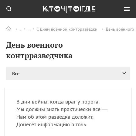
С Днем военной контрразведки
День военного 
Все
ПРАЗДНИКИ
День военного
05.08
Празднование в честь
Почаевской иконы
контрразведчика
Божией Матери
06.08
Национальная ночь вне
дома
Все
06.08
Национальный день
коктейля «Рутбир
флоат»
В дни войны, когда враг у порога,
06.08
День принятия
Конституции
Мы должны знать практически все —
Нам об этом разведка доложит,
06.08
Карнавальный вторник
Донесёт информацию в точь.