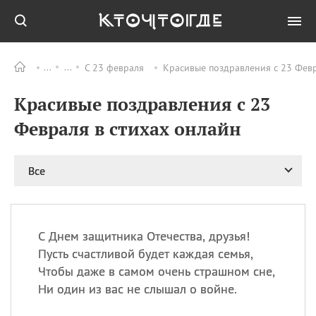
С 23 февраля
Красивые поздравления с 23 Февр
Все
ПРАЗДНИКИ
Красивые поздравления с 23
09.08
День памяти жертв
атомной
Февраля в стихах онлайн
бомбардировки
Нагасаки
09.08
День переплетов
Все
09.08
Национальный женский
день
09.08
Национальный день
С Днем защитника Отечества, друзья!
рисового пудинга
Пусть счастливой будет каждая семья,
09.08
День Дымняшки
Чтобы даже в самом очень страшном сне,
(Smokey Bear Day)
Ни один из вас не слышал о войне.