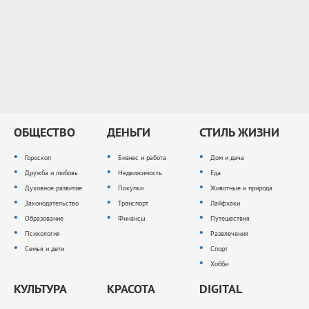
ОБЩЕСТВО
ДЕНЬГИ
СТИЛЬ ЖИЗНИ
Гороскоп
Бизнес и работа
Дом и дача
Дружба и любовь
Недвижимость
Еда
Духовное развитие
Покупки
Животные и природа
Законодательство
Транспорт
Лайфхаки
Образование
Финансы
Путешествия
Психология
Развлечения
Семья и дети
Спорт
Хобби
КУЛЬТУРА
КРАСОТА
DIGITAL