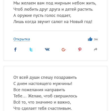
Все
ИМЕНА
Мы желаем вам под мирным небом жить,
Чтоб любить друг друга и детей растить.
Сегодня празднуют именины
А оружие пусть голос подает,
Лишь когда звучит салют на Новый год!
Сергей
, Теодор,
Федор
Посмотреть значение
и
Открытка
происхождение
266
От всей души спешу поздравить
С днем настоящего мужчины!
Все пожелания направить
Тебе… Желаю, чтоб свершилось
Всё то, что значимо и важно,
Что сделает тебя счастливым.