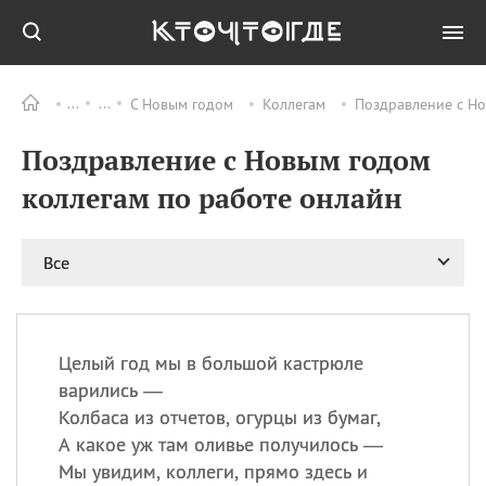
С Новым годом
Коллегам
Поздравление с Но
Все
ПРАЗДНИКИ
Поздравление с Новым годом
06.08
Преображение
Господне у западных
коллегам по работе онлайн
христиан
06.08
День памяти
благоверных князей
Все
Бориса и Глеба, во
святом Крещении
Романа и Давида
07.08
День ассирийских
Целый год мы в большой кастрюле
мучеников
варились —
07.08
Национальный день
Колбаса из отчетов, огурцы из бумаг,
маяка
А какое уж там оливье получилось —
07.08
Годовщина битвы при
Мы увидим, коллеги, прямо здесь и
Бояка