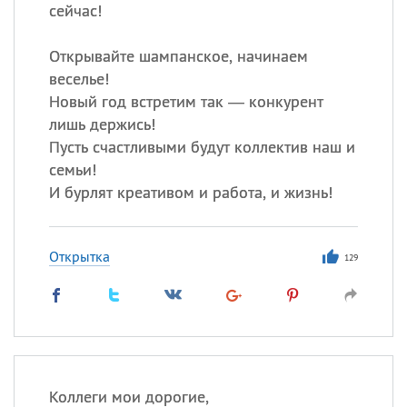
сейчас!
Открывайте шампанское, начинаем
Все
ИМЕНА
веселье!
Сегодня празднуют именины
Новый год встретим так — конкурент
лишь держись!
Анатолий
, Афанасий,
Борис
Пусть счастливыми будут коллектив наш и
,
Еще
семьи!
И бурлят креативом и работа, и жизнь!
Кристина
Открытка
129
Посмотреть значение
и
происхождение
Коллеги мои дорогие,