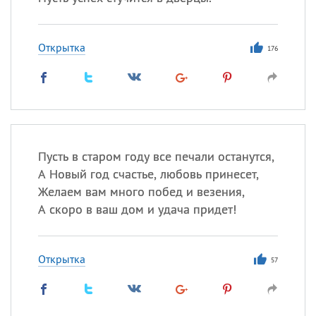
Все
ИМЕНА
Открытка
176
Сегодня празднуют именины
Александр
,
Макар
Анна
Пусть в старом году все печали останутся,
А Новый год счастье, любовь принесет,
Посмотреть значение
и
происхождение
Желаем вам много побед и везения,
А скоро в ваш дом и удача придет!
Открытка
57