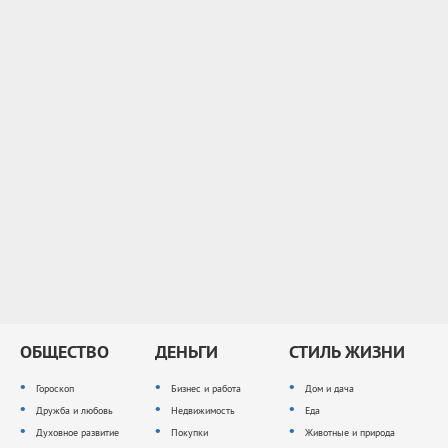
ОБЩЕСТВО
ДЕНЬГИ
СТИЛЬ ЖИЗНИ
Гороскоп
Бизнес и работа
Дом и дача
Дружба и любовь
Недвижимость
Еда
Духовное развитие
Покупки
Животные и природа