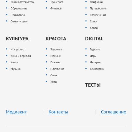
Законодательство
Транспорт
Лайфхаки
Образование
Финансы
Путешествия
Психология
Развлечения
Семья и дети
Спорт
Хобби
КУЛЬТУРА
КРАСОТА
DIGITAL
Искусство
Здоровье
Гаджеты
Кино и сериалы
Макияж
Игры
Книги
Показы
Интернет
Музыка
Похудение
Технологии
Стиль
Уход
ТЕСТЫ
Медиакит
Контакты
Соглашение