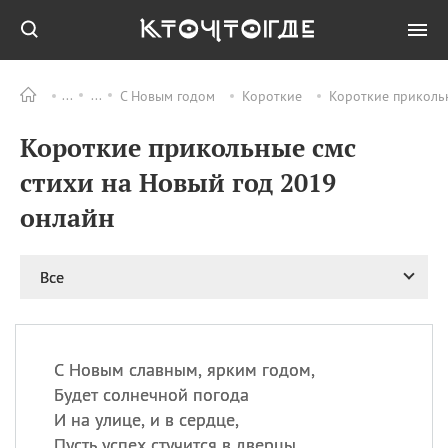
С Новым годом
Короткие
Короткие приколь
Все
ПРАЗДНИКИ
Короткие прикольные смс
08.08
День «Счастье
случается» (Happiness
стихи на Новый год 2019
Happens Day)
онлайн
08.08
День мира в Аугсбурге
08.08
Ермолаев день
09.08
День святого
Все
великомученика
Пантелеймона –
покровителя всех
врачей и целителя
С Новым славным, ярким годом,
больных
Будет солнечной погода
09.08
День книголюбов (Book
И на улице, и в сердце,
Lovers Day)
Пусть успех стучится в дверцы.