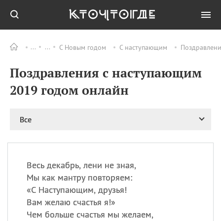
С Новым годом
С наступающим
Поздравлени
Все
ПРАЗДНИКИ
Поздравления с наступающим
09.08
День памяти
великомученика и
2019 годом онлайн
целителя Пантелеимона
11.08
Рождество святителя
Николая Чудотворца
Все
11.08
День «мусорной еды»
11.08
День полета на
воздушном шарике
Весь декабрь, лени не зная,
11.08
День Святой Клары —
Мы как мантру повторяем:
покровительницы
«
С Наступающим, друзья!
телевидения
Вам желаю счастья я!»
Чем больше счастья мы желаем,