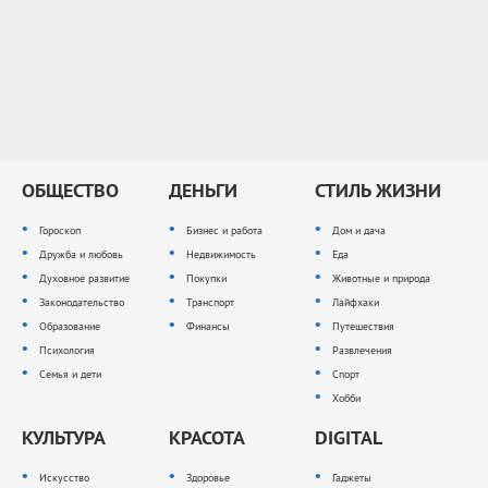
ОБЩЕСТВО
ДЕНЬГИ
СТИЛЬ ЖИЗНИ
Гороскоп
Бизнес и работа
Дом и дача
Дружба и любовь
Недвижимость
Еда
Духовное развитие
Покупки
Животные и природа
Законодательство
Транспорт
Лайфхаки
Образование
Финансы
Путешествия
Психология
Развлечения
Семья и дети
Спорт
Хобби
КУЛЬТУРА
КРАСОТА
DIGITAL
Искусство
Здоровье
Гаджеты