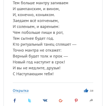
Все
ИМЕНА
Тем больше мантру запиваем
И шампанским, и вином,
Сегодня празднуют именины
И, конечно, коньяком.
Заедаем всё копченьем,
Герман
,
Иван
,
Клим
,
Еще
И соленьем, и вареньем:
Чем побольше пищи в рот,
Анфиса
Тем сытнее будет год.
Кто ритуальный танец спляшет —
Посмотреть значение
и
Точно мантра не откажет:
происхождение
Верный будет толк и прок —
Новый год наступит в срок!
И вы не медлите, друзья!
С Наступающим тебя!
Открытка
218