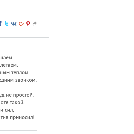
ящаем
улетаем.
вным теплом
едним звонком.
д не простой.
оте такой.
и сил,
тив приносил!