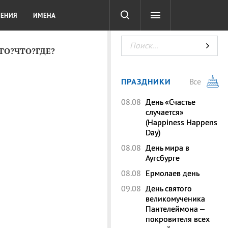
СОТА
DIGITAL
ТЕСТЫ
ЛЕНИЯ
ИМЕНА
КТО?ЧТО?ГДЕ?
ПРАЗДНИКИ
Все
08.08
День «Счастье
случается»
(Happiness Happens
Day)
08.08
День мира в
Аугсбурге
08.08
Ермолаев день
09.08
День святого
великомученика
Пантелеймона –
покровителя всех