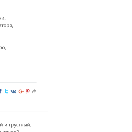
чи,
вторя,
ро,
й и грустный,
ь такое?