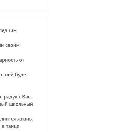
следним
ли своим
арность от
 в ней будет
, радуют Вас,
ждый школьный
лнится жизнь,
 в танце