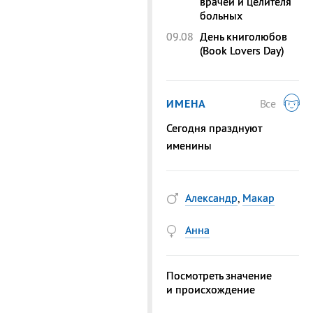
врачей и целителя
больных
09.08
День книголюбов
(Book Lovers Day)
ИМЕНА
Все
Сегодня празднуют
именины
Александр
,
Макар
Анна
Посмотреть значение
и происхождение