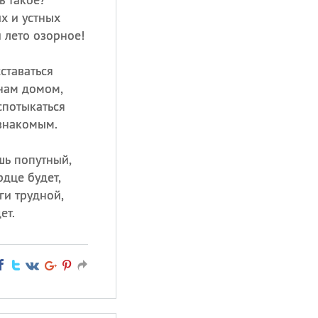
х и устных
 лето озорное!
ставаться
 нам домом,
спотыкаться
знакомым.
ишь попутный,
рдце будет,
ги трудной,
ет.