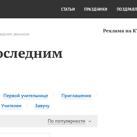
СТИЛЬ ЖИЗНИ
КУЛЬТУРА
КРА
СТАТЬИ
ПРАЗДНИКИ
ПОЗДРАВ
Реклама на 
ледним звонком
оследним
Первой учительнице
Приглашения
Учителям
Завучу
По популярности