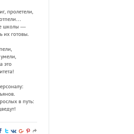
иг, пролетели,
 отпели…
ле школы —
ь их готовы.
пели,
 умели,
а это
итета!
ерсоналу:
ъянов.
рослых в путь:
ведут!