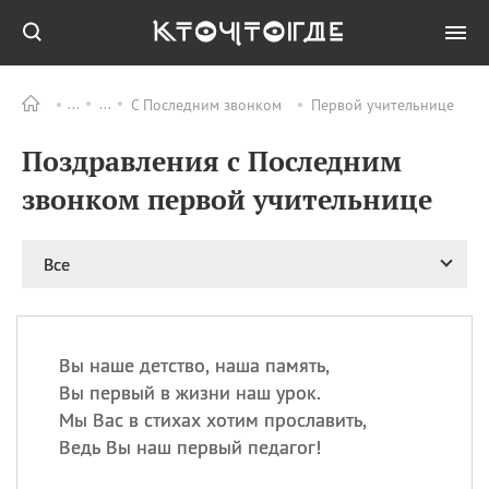
С Последним звонком
Первой учительнице
Все
ПРАЗДНИКИ
Поздравления с Последним
09.08
День памяти жертв
атомной
звонком первой учительнице
бомбардировки
Нагасаки
09.08
День переплетов
Все
09.08
Национальный женский
день
09.08
Национальный день
Вы наше детство, наша память,
рисового пудинга
Вы первый в жизни наш урок.
09.08
День Дымняшки
Мы Вас в стихах хотим прославить,
(Smokey Bear Day)
Ведь Вы наш первый педагог!