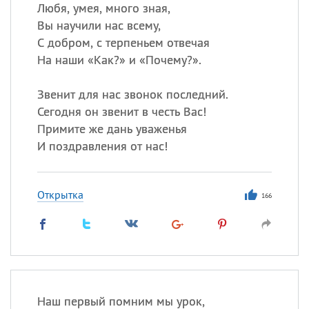
Все
ИМЕНА
Любя, умея, много зная,
Вы научили нас всему,
Сегодня празднуют именины
С добром, с терпеньем отвечая
На наши «Как?» и «Почему?».
Сергей
, Теодор,
Федор
Звенит для нас звонок последний.
Посмотреть значение
и
происхождение
Сегодня он звенит в честь Вас!
Примите же дань уваженья
И поздравления от нас!
Открытка
166
Наш первый помним мы урок,