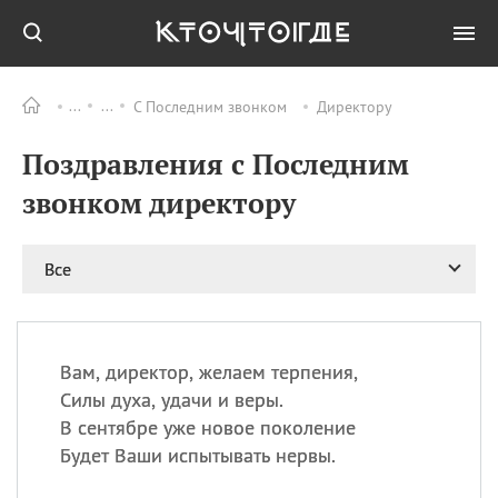
С Последним звонком
Директору
Все
ПРАЗДНИКИ
Поздравления с Последним
09.08
День памяти жертв
атомной
звонком директору
бомбардировки
Нагасаки
09.08
День переплетов
Все
09.08
Национальный женский
день
09.08
Национальный день
Вам, директор, желаем терпения,
рисового пудинга
Силы духа, удачи и веры.
09.08
День Дымняшки
В сентябре уже новое поколение
(Smokey Bear Day)
Будет Ваши испытывать нервы.