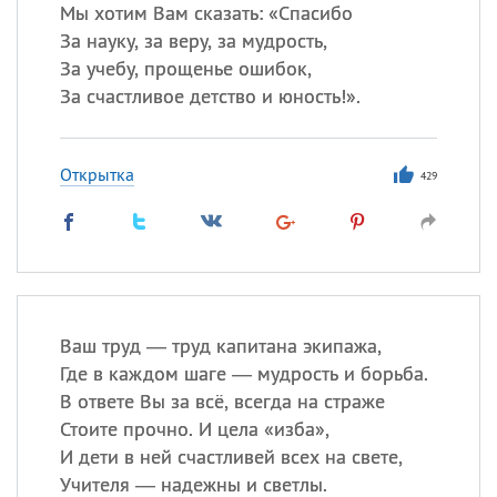
Все
ИМЕНА
Мы хотим Вам сказать: «Спасибо
За науку, за веру, за мудрость,
Сегодня празднуют именины
За учебу, прощенье ошибок,
За счастливое детство и юность!».
Сергей
, Теодор,
Федор
Посмотреть значение
и
Открытка
происхождение
429
Ваш труд — труд капитана экипажа,
Где в каждом шаге — мудрость и борьба.
В ответе Вы за всё, всегда на страже
Стоите прочно. И цела «изба»,
И дети в ней счастливей всех на свете,
Учителя — надежны и светлы.