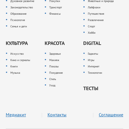
Духовное развитие
Покупки
Животные и природа
Законодательство
Транспорт
Лайфхаки
Образование
Финансы
Путешествия
Психология
Развлечения
Семья и дети
Спорт
Хобби
КУЛЬТУРА
КРАСОТА
DIGITAL
Искусство
Здоровье
Гаджеты
Кино и сериалы
Макияж
Игры
Книги
Показы
Интернет
Музыка
Похудение
Технологии
Стиль
Уход
ТЕСТЫ
Медиакит
Контакты
Соглашение