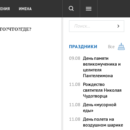
СОТА
DIGITAL
ТЕСТЫ
ЛЕНИЯ
ИМЕНА
КТО?ЧТО?ГДЕ?
ПРАЗДНИКИ
Все
09.08
День памяти
великомученика и
целителя
Пантелеимона
11.08
Рождество
святителя Николая
Чудотворца
11.08
День «мусорной
еды»
11.08
День полета на
воздушном шарике