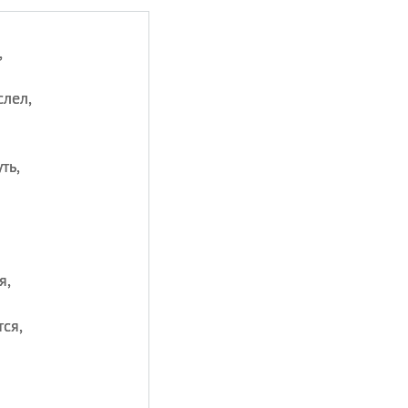
,
лел,
ть,
я,
ся,