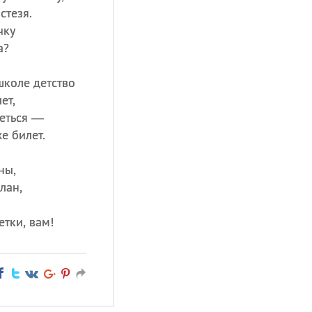
стезя.
чку
а?
школе детство
ет,
деться —
е билет.
ны,
лан,
етки, вам!