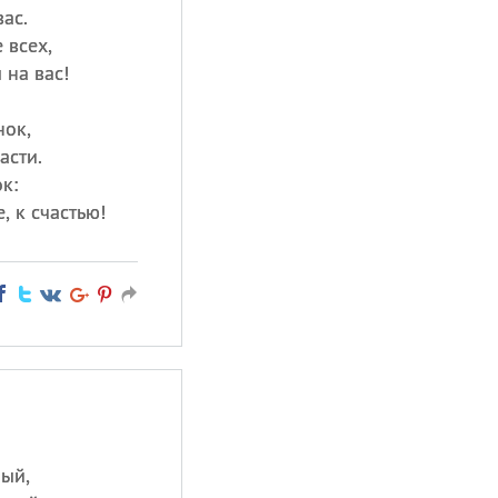
ас.
 всех,
на вас!
нок,
асти.
к:
, к счастью!
ный,