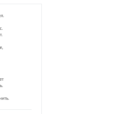
л.
с.
т.
е,
ет
ь.
нить.