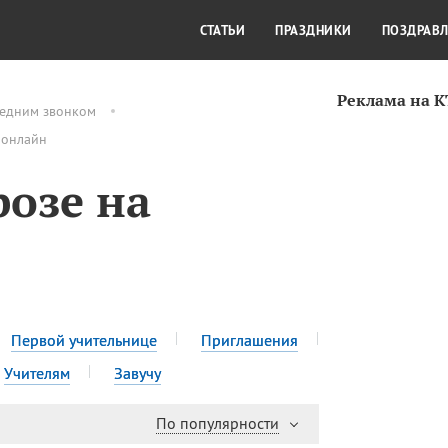
СТИЛЬ ЖИЗНИ
КУЛЬТУРА
КРА
СТАТЬИ
ПРАЗДНИКИ
ПОЗДРАВ
Реклама на 
ледним звонком
 онлайн
розе на
Первой учительнице
Приглашения
Учителям
Завучу
По популярности