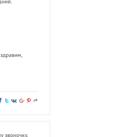
дний.
оздравим,
у звоночку,