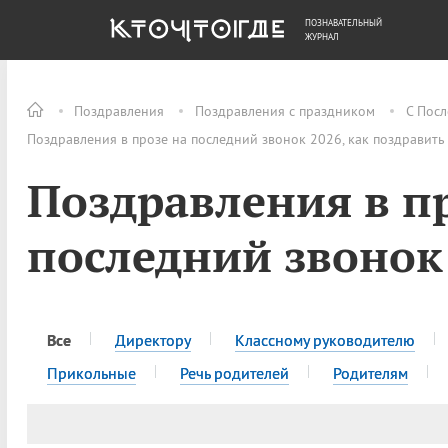
ПОЗНАВАТЕЛЬНЫЙ
ОБЩЕСТВО
ДЕНЬГИ
ЖУРНАЛ
Поздравления
Поздравления с праздником
С Пос
Поздравления в прозе на последний звонок 2026, как поздравить
Поздравления в п
последний звонок
Все
Директору
Классному руководителю
Прикольные
Речь родителей
Родителям