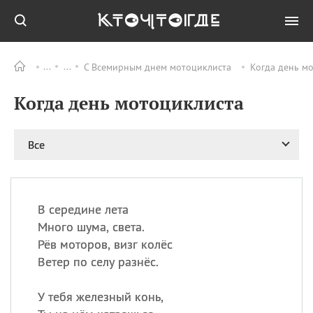
С Всемирным днем мотоциклиста
Когда день мо
Все
ПРАЗДНИКИ
Когда день мотоциклиста
08.08
День «Счастье
случается» (Happiness
Happens Day)
Все
08.08
День мира в Аугсбурге
08.08
Ермолаев день
09.08
День святого
великомученика
В середине лета
Пантелеймона –
Много шума, света.
покровителя всех
Рёв моторов, визг колёс
врачей и целителя
Ветер по селу разнёс.
больных
09.08
День книголюбов (Book
У тебя железный конь,
Lovers Day)