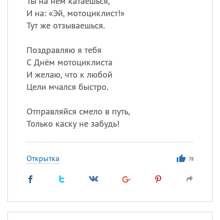
Ты на нём катаешься,
И на: «Эй, мотоциклист!»
Все
ИМЕНА
Тут же отзываешься.
Сегодня празднуют именины
Поздравляю я тебя
С Днём мотоциклиста
Александр
,
Макар
И желаю, что к любой
Цели мчался быстро.
Анна
Отправляйся смело в путь,
Посмотреть значение
и
Только каску не забудь!
происхождение
Открытка
78