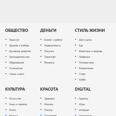
ОБЩЕСТВО
ДЕНЬГИ
СТИЛЬ ЖИЗНИ
Гороскоп
Бизнес и работа
Дом и дача
Дружба и любовь
Недвижимость
Еда
Духовное развитие
Покупки
Животные и природа
Законодательство
Транспорт
Лайфхаки
Образование
Финансы
Путешествия
Психология
Развлечения
Семья и дети
Спорт
Хобби
КУЛЬТУРА
КРАСОТА
DIGITAL
Искусство
Здоровье
Гаджеты
Кино и сериалы
Макияж
Игры
Книги
Показы
Интернет
Музыка
Похудение
Технологии