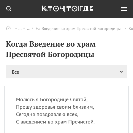
На Введение во храм Пресвятой Богородицы
Ко
Все
ПРАЗДНИКИ
Когда Введение во храм
08.08
День «Счастье
случается» (Happiness
Пресвятой Богородицы
Happens Day)
08.08
День мира в Аугсбурге
Все
08.08
Ермолаев день
09.08
День святого
великомученика
Пантелеймона –
Молюсь я Богородице Святой,
покровителя всех
врачей и целителя
Прошу здоровья своим близким,
больных
Сегодня поздравляю всех,
09.08
День книголюбов (Book
С введением во храм Пречистой.
Lovers Day)