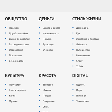
ОБЩЕСТВО
ДЕНЬГИ
СТИЛЬ ЖИЗНИ
Гороскоп
Бизнес и работа
Дом и дача
Дружба и любовь
Недвижимость
Еда
Духовное развитие
Покупки
Животные и природа
Законодательство
Транспорт
Лайфхаки
Образование
Финансы
Путешествия
Психология
Развлечения
Семья и дети
Спорт
Хобби
КУЛЬТУРА
КРАСОТА
DIGITAL
Искусство
Здоровье
Гаджеты
Кино и сериалы
Макияж
Игры
Книги
Показы
Интернет
Музыка
Похудение
Технологии
Стиль