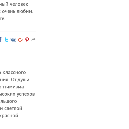
ный человек
 очень любим.
те.
 классного
ния. От души
 оптимизма
ысоких успехов
ольшого
 и светлой
екрасной