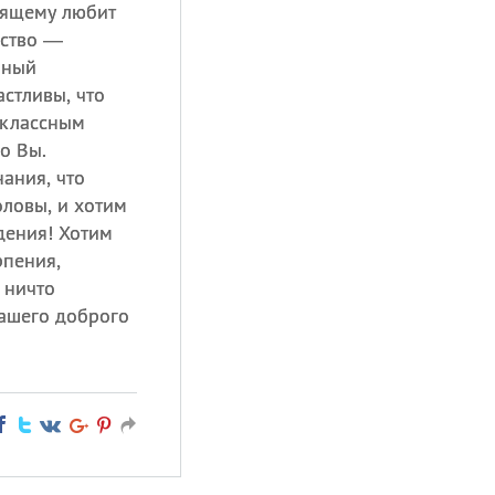
оящему любит
ьство —
нный
стливы, что
 классным
о Вы.
ания, что
ловы, и хотим
дения! Хотим
рпения,
 ничто
вашего доброго