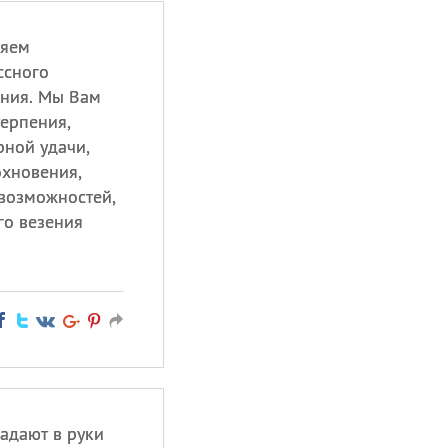
ляем
ссного
ения. Мы Вам
терпения,
рной удачи,
охновения,
возможностей,
го везения
адают в руки