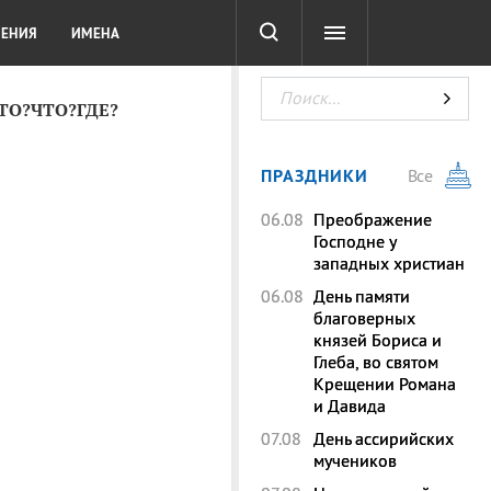
СОТА
DIGITAL
ТЕСТЫ
ЛЕНИЯ
ИМЕНА
КТО?ЧТО?ГДЕ?
ПРАЗДНИКИ
Все
06.08
Преображение
Господне у
западных христиан
06.08
День памяти
благоверных
князей Бориса и
Глеба, во святом
Крещении Романа
и Давида
07.08
День ассирийских
мучеников