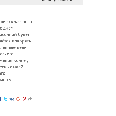
щего классного
с днём
расочной будет
даётся покорять
вленные цели.
еского
жения коллег,
есных идей
ого
астья.