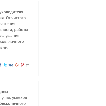
уководителя
я. От чистого
уважения
ьности, работы
послушания
ков, личного
изни.
днем
учия, успехов
 бесконечного