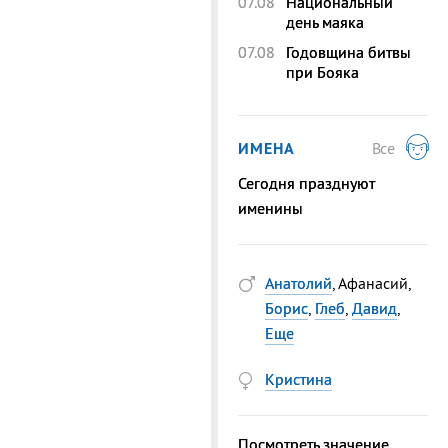
07.08
Национальный
день маяка
07.08
Годовщина битвы
при Бояка
ИМЕНА
Все
Сегодня празднуют
именины
Анатолий
, Афанасий,
Борис
,
Глеб
,
Давид
,
Еще
Кристина
Посмотреть значение