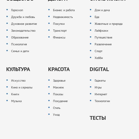
Гороскоп
Бизнес и работа
Дом и дача
Дружба и любовь
Недвижимость
Еда
Духовное развитие
Покупки
Животные и природа
Законодательство
Транспорт
Лайфхаки
Образование
Финансы
Путешествия
Психология
Развлечения
Семья и дети
Спорт
Хобби
КУЛЬТУРА
КРАСОТА
DIGITAL
Искусство
Здоровье
Гаджеты
Кино и сериалы
Макияж
Игры
Книги
Показы
Интернет
Музыка
Похудение
Технологии
Стиль
Уход
ТЕСТЫ