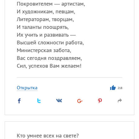
Покровителем — артистам,
И художникам, певцам,
Литераторам, творцам,
Все
ИМЕНА
И таланты поощрять,
Сегодня празднуют именины
Их учить и развивать —
Высшей сложности работа,
Анатолий
, Афанасий,
Борис
Министерская забота,
,
Еще
Вас сегодня поздравляем,
Сил, успехов Вам желаем!
Кристина
Открытка
218
Посмотреть значение
и
происхождение
Кто умнее всех на свете?