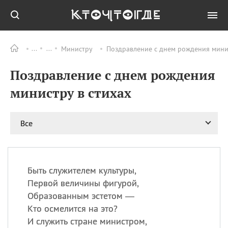
Министру
Поздравление с днем рождения минис
Все
ПРАЗДНИКИ
Поздравление с днем рождения
06.08
Преображение
Господне у западных
министру в стихах
христиан
06.08
День памяти
благоверных князей
Все
Бориса и Глеба, во
святом Крещении
Романа и Давида
07.08
День ассирийских
Быть служителем культуры,
мучеников
Первой величины фигурой,
07.08
Национальный день
Образованным эстетом —
маяка
Кто осмелится на это?
07.08
Годовщина битвы при
И служить стране министром,
Бояка