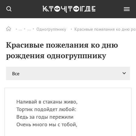
Одногруппнику
Красивые пожелания ко дню ро
Все
ПРАЗДНИКИ
Красивые пожелания ко дню
06.08
Преображение
Господне у западных
рождения одногруппнику
христиан
06.08
День памяти
благоверных князей
Все
Бориса и Глеба, во
святом Крещении
Романа и Давида
07.08
День ассирийских
Наливай в стаканы живо,
мучеников
Тортик подойдет любой:
07.08
Национальный день
Ведь за годы пережили
маяка
Очень много мы с тобой,
07.08
Годовщина битвы при
Бояка