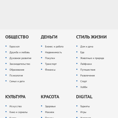
ОБЩЕСТВО
ДЕНЬГИ
СТИЛЬ ЖИЗНИ
Гороскоп
Бизнес и работа
Дом и дача
Дружба и любовь
Недвижимость
Еда
Духовное развитие
Покупки
Животные и природа
Законодательство
Транспорт
Лайфхаки
Образование
Финансы
Путешествия
Психология
Развлечения
Семья и дети
Спорт
Хобби
КУЛЬТУРА
КРАСОТА
DIGITAL
Искусство
Здоровье
Гаджеты
Кино и сериалы
Макияж
Игры
Книги
Показы
Интернет