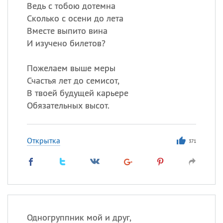
Ведь с тобою дотемна
Сколько с осени до лета
Вместе выпито вина
Все
ИМЕНА
И изучено билетов?
Сегодня празднуют именины
Пожелаем выше меры
Анатолий
, Афанасий,
Борис
Счастья лет до семисот,
,
Еще
В твоей будущей карьере
Обязательных высот.
Кристина
Открытка
371
Посмотреть значение
и
происхождение
Одногруппник мой и друг,