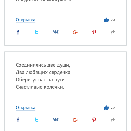
Все
ИМЕНА
Открытка
251
Сегодня празднуют именины
Анатолий
, Афанасий,
Борис
,
Еще
Соединились две души,
Кристина
Два любящих сердечка,
Оберегут вас на пути
Посмотреть значение
и
Счастливые колечки.
происхождение
Открытка
234