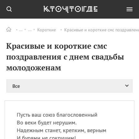
Короткие
Красивые и короткие смс поздравлен
Все
ПРАЗДНИКИ
Красивые и короткие смс
06.08
Преображение
Господне у западных
поздравления с днем свадьбы
христиан
молодоженам
06.08
День памяти
благоверных князей
Бориса и Глеба, во
святом Крещении
Все
Романа и Давида
07.08
День ассирийских
мучеников
Пусть ваш союз благословенный
07.08
Национальный день
Во веки будет нерушим.
маяка
Надежным станет, крепким, верным
07.08
Годовщина битвы при
И бурями не сокрушим!
Бояка