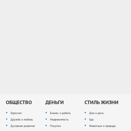
ОБЩЕСТВО
ДЕНЬГИ
СТИЛЬ ЖИЗНИ
Гороскоп
Бизнес и работа
Дом и дача
Дружба и любовь
Недвижимость
Еда
Духовное развитие
Покупки
Животные и природа