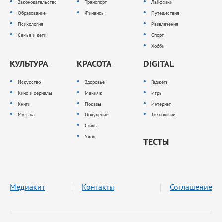
Законодательство
Транспорт
Лайфхаки
Образование
Финансы
Путешествия
Психология
Развлечения
Семья и дети
Спорт
Хобби
КУЛЬТУРА
КРАСОТА
DIGITAL
Искусство
Здоровье
Гаджеты
Кино и сериалы
Макияж
Игры
Книги
Показы
Интернет
Музыка
Похудение
Технологии
Стиль
Уход
ТЕСТЫ
Медиакит
Контакты
Соглашение