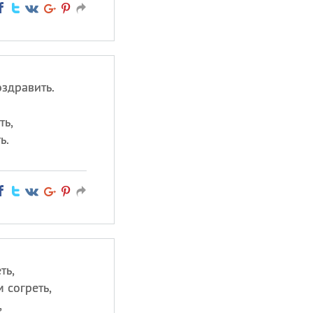
оздравить.
ть,
ь.
ть,
 согреть,
,