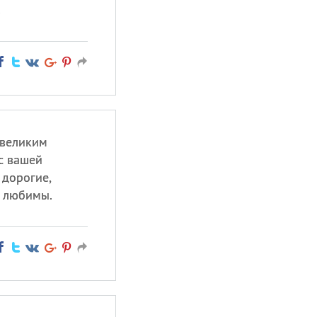
!
 великим
с вашей
 дорогие,
о любимы.