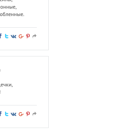
конные,
любленные.
а
дечки,
!