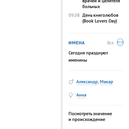
врачей и целителя
больных
09.08
День книголюбов
(Book Lovers Day)
ИМЕНА
Все
Сегодня празднуют
именины
Александр
,
Макар
Анна
Посмотреть значение
и происхождение