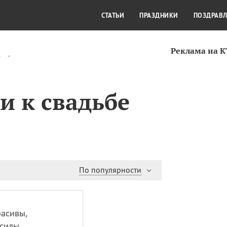
СТИЛЬ ЖИЗНИ
КУЛЬТУРА
КРА
СТАТЬИ
ПРАЗДНИКИ
ПОЗДРАВ
Реклама на 
е
и к свадьбе
По популярности
расивы,
 силы,