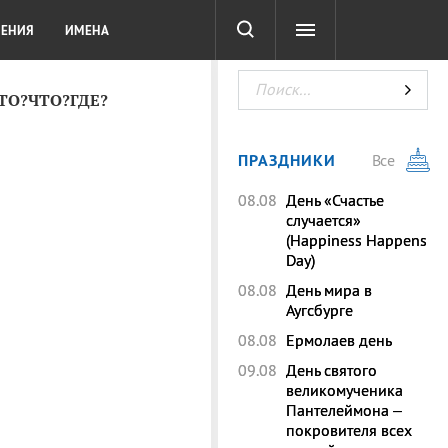
СОТА
DIGITAL
ТЕСТЫ
ЛЕНИЯ
ИМЕНА
КТО?ЧТО?ГДЕ?
ПРАЗДНИКИ
Все
08.08
День «Счастье
случается»
(Happiness Happens
Day)
08.08
День мира в
Аугсбурге
08.08
Ермолаев день
09.08
День святого
великомученика
Пантелеймона –
покровителя всех