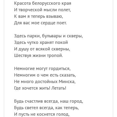
Все
ИМЕНА
Красота белорусского края
И творческой мысли полет,
Сегодня празднуют именины
К вам я теперь взываю,
Для вас мое сердце поет.
Сергей
, Теодор,
Федор
Здесь парки, бульвары и скверы,
Посмотреть значение
и
происхождение
Здесь чутко хранят покой
И душу от всякой скверны,
Шествуя жизни тропой.
Немногие могут гордиться,
Немногим о чем есть сказать,
Не много достойных Минска,
Где хочется жить! Летать!
Будь счастлив всегда, наш город,
Будь светел всегда, как теперь,
И пусть не коснется голод,