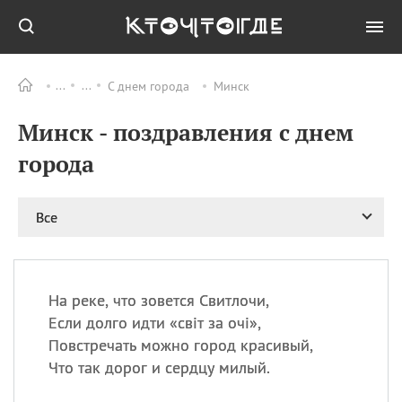
С днем города
Минск
Все
ПРАЗДНИКИ
Минск - поздравления с днем
09.08
День памяти жертв
атомной
города
бомбардировки
Нагасаки
09.08
День переплетов
Все
09.08
Национальный женский
день
09.08
Национальный день
На реке, что зовется Свитлочи,
рисового пудинга
Если долго идти «світ за очі»,
09.08
День Дымняшки
Повстречать можно город красивый,
(Smokey Bear Day)
Что так дорог и сердцу милый.