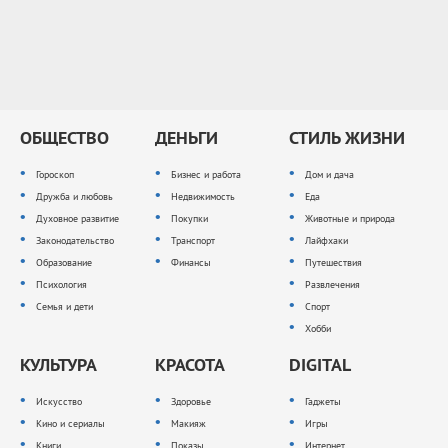
ОБЩЕСТВО
ДЕНЬГИ
СТИЛЬ ЖИЗНИ
Гороскоп
Бизнес и работа
Дом и дача
Дружба и любовь
Недвижимость
Еда
Духовное развитие
Покупки
Животные и природа
Законодательство
Транспорт
Лайфхаки
Образование
Финансы
Путешествия
Психология
Развлечения
Семья и дети
Спорт
Хобби
КУЛЬТУРА
КРАСОТА
DIGITAL
Искусство
Здоровье
Гаджеты
Кино и сериалы
Макияж
Игры
Книги
Показы
Интернет