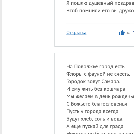
Я пошлю душевный поздрав
Чтоб помнили его вы дружо
Открытка
23
На Поволжье город есть —
Флоры с фауной не счесть.
Городок зовут Самара.
И ему жить без кошмара
Мы желаем в день рожденья
С Божьего благословенья
Пусть у города всегда
Будут хлеб, соль и вода.
А еще пускай для града
Никогда не быть преградам