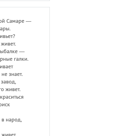
ой Самаре —
тары.
ивьет?
 живет.
рыбалке —
рные галки.
ивает
не знает.
завод,
о живет.
акраситься
оиск
 в народ,
 живет,