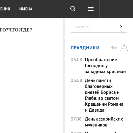
СОТА
DIGITAL
ТЕСТЫ
ЛЕНИЯ
ИМЕНА
КТО?ЧТО?ГДЕ?
ПРАЗДНИКИ
Все
06.08
Преображение
Господне у
западных христиан
06.08
День памяти
благоверных
князей Бориса и
Глеба, во святом
Крещении Романа
и Давида
07.08
День ассирийских
мучеников