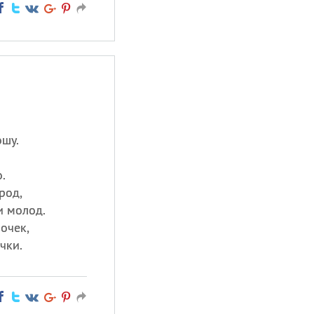
ошу.
.
род,
и молод.
очек,
чки.