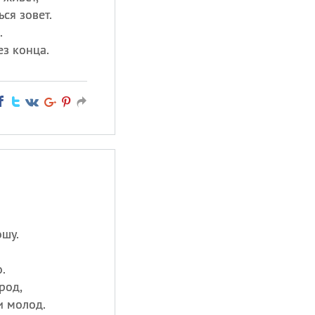
ься зовет.
.
ез конца.
ошу.
.
род,
и молод.