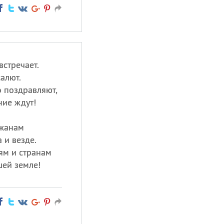
стречает.
салют.
о поздравляют,
ние ждут!
ожанам
 и везде.
ям и странам
шей земле!