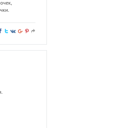
очек,
чки.
.
.