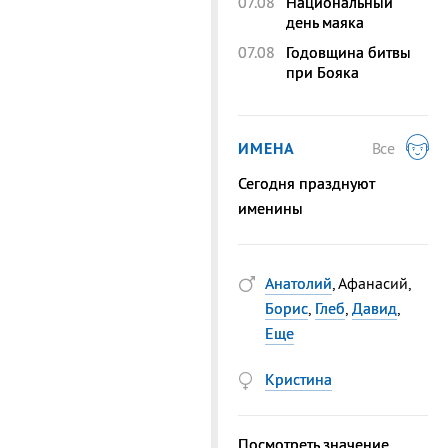
07.08
Национальный
день маяка
07.08
Годовщина битвы
при Бояка
ИМЕНА
Все
Сегодня празднуют
именины
Анатолий
, Афанасий,
Борис
,
Глеб
,
Давид
,
Еще
Кристина
Посмотреть значение