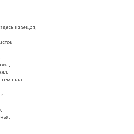
здесь навещая,
исток.
,
оил,
ал,
ьем стал.
е,
,
нья.