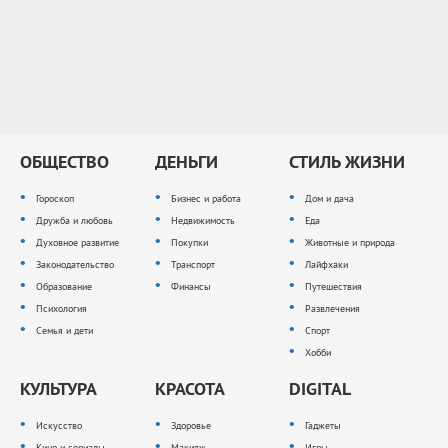
ОБЩЕСТВО
ДЕНЬГИ
СТИЛЬ ЖИЗНИ
Гороскоп
Бизнес и работа
Дом и дача
Дружба и любовь
Недвижимость
Еда
Духовное развитие
Покупки
Животные и природа
Законодательство
Транспорт
Лайфхаки
Образование
Финансы
Путешествия
Психология
Развлечения
Семья и дети
Спорт
Хобби
КУЛЬТУРА
КРАСОТА
DIGITAL
Искусство
Здоровье
Гаджеты
Кино и сериалы
Макияж
Игры