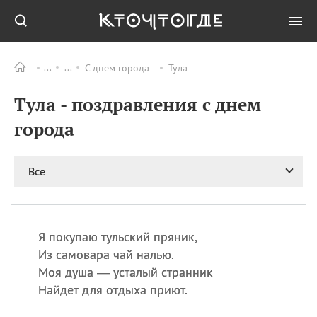
С днем города
Тула
Все
ПРАЗДНИКИ
Тула - поздравления с днем
09.08
День памяти
великомученика и
города
целителя Пантелеимона
11.08
Рождество святителя
Николая Чудотворца
Все
11.08
День «мусорной еды»
11.08
День полета на
воздушном шарике
Я покупаю тульский пряник,
11.08
День Святой Клары —
Из самовара чай налью.
покровительницы
Моя душа — усталый странник
телевидения
Найдет для отдыха приют.