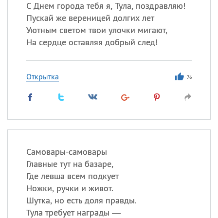
Все
ИМЕНА
С Днем города тебя я, Тула, поздравляю!
Пускай же вереницей долгих лет
Сегодня празднуют именины
Уютным светом твои улочки мигают,
На сердце оставляя добрый след!
Герман
,
Иван
,
Клим
,
Еще
Анфиса
Открытка
76
Посмотреть значение
и
происхождение
Самовары-самовары
Главные тут на базаре,
Где левша всем подкует
Ножки, ручки и живот.
Шутка, но есть доля правды.
Тула требует награды —