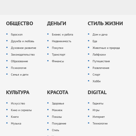
ОБЩЕСТВО
ДЕНЬГИ
СТИЛЬ ЖИЗНИ
Гороскоп
Бизнес и работа
Дом и дача
Дружба и любовь
Недвижимость
Еда
Духовное развитие
Покупки
Животные и природа
Законодательство
Транспорт
Лайфхаки
Образование
Финансы
Путешествия
Психология
Развлечения
Семья и дети
Спорт
Хобби
КУЛЬТУРА
КРАСОТА
DIGITAL
Искусство
Здоровье
Гаджеты
Кино и сериалы
Макияж
Игры
Книги
Показы
Интернет
Музыка
Похудение
Технологии
Стиль