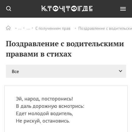
С получением прав
Поздравление с водительски
Все
ПРАЗДНИКИ
Поздравление с водительскими
09.08
День памяти
великомученика и
правами в стихах
целителя Пантелеимона
11.08
Рождество святителя
Николая Чудотворца
Все
11.08
День «мусорной еды»
11.08
День полета на
воздушном шарике
Эй, народ, посторонись!
11.08
День Святой Клары —
В даль дорожную всмотрись:
покровительницы
Едет молодой водитель,
телевидения
Не рискуй, остановись.