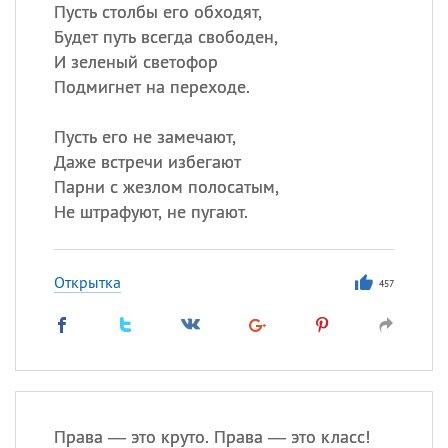
Все
ИМЕНА
Пусть столбы его обходят,
Будет путь всегда свободен,
Сегодня празднуют именины
И зеленый светофор
Подмигнет на переходе.
Герман
,
Иван
,
Клим
,
Еще
Пусть его не замечают,
Анфиса
Даже встречи избегают
Парни с жезлом полосатым,
Посмотреть значение
и
Не штрафуют, не пугают.
происхождение
Открытка
457
Права — это круто. Права — это класс!