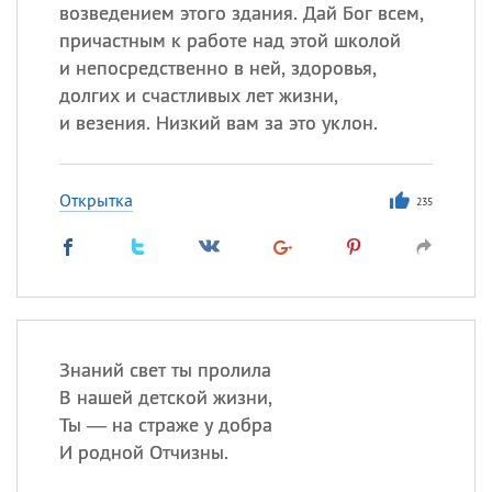
Все
ИМЕНА
возведением этого здания. Дай Бог всем,
причастным к работе над этой школой
Сегодня празднуют именины
и непосредственно в ней, здоровья,
долгих и счастливых лет жизни,
Сергей
, Теодор,
Федор
и везения. Низкий вам за это уклон.
Посмотреть значение
и
происхождение
Открытка
235
Знаний свет ты пролила
В нашей детской жизни,
Ты — на страже у добра
И родной Отчизны.