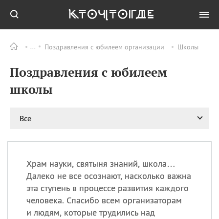
Поздравления с юбилеем организации
Школы
Все
ПРАЗДНИКИ
Поздравления с юбилеем
09.08
День памяти жертв
атомной
школы
бомбардировки
Нагасаки
09.08
День переплетов
Все
09.08
Национальный женский
день
09.08
Национальный день
Храм науки, святыня знаний, школа…
рисового пудинга
Далеко не все осознают, насколько важна
09.08
День Дымняшки
эта ступень в процессе развития каждого
(Smokey Bear Day)
человека. Спасибо всем организаторам
и людям, которые трудились над