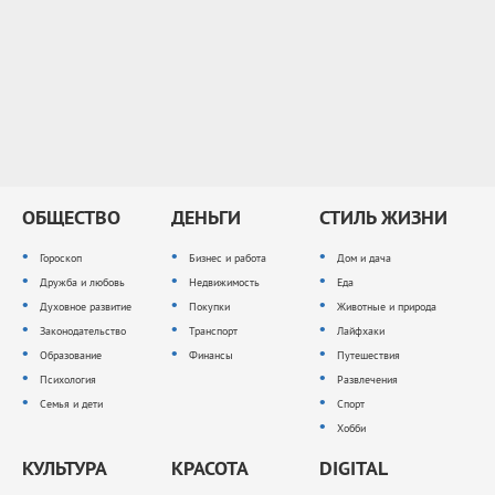
ОБЩЕСТВО
ДЕНЬГИ
СТИЛЬ ЖИЗНИ
Гороскоп
Бизнес и работа
Дом и дача
Дружба и любовь
Недвижимость
Еда
Духовное развитие
Покупки
Животные и природа
Законодательство
Транспорт
Лайфхаки
Образование
Финансы
Путешествия
Психология
Развлечения
Семья и дети
Спорт
Хобби
КУЛЬТУРА
КРАСОТА
DIGITAL