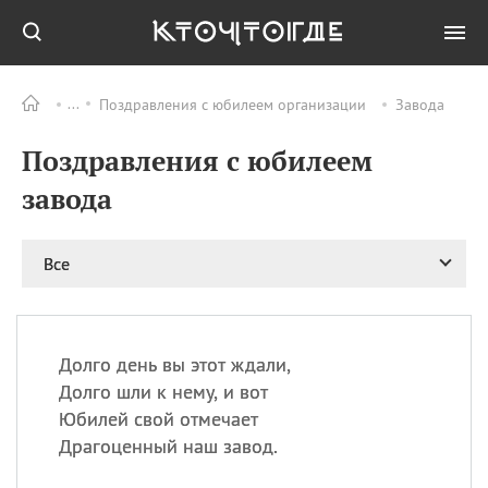
Поздравления с юбилеем организации
Завода
Все
ПРАЗДНИКИ
Поздравления с юбилеем
09.08
День памяти жертв
атомной
завода
бомбардировки
Нагасаки
09.08
День переплетов
Все
09.08
Национальный женский
день
09.08
Национальный день
Долго день вы этот ждали,
рисового пудинга
Долго шли к нему, и вот
09.08
День Дымняшки
Юбилей свой отмечает
(Smokey Bear Day)
Драгоценный наш завод.