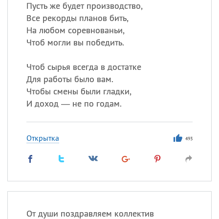
Все
ИМЕНА
Пусть же будет производство,
Все рекорды планов бить,
Сегодня празднуют именины
На любом соревнованьи,
Чтоб могли вы победить.
Сергей
, Теодор,
Федор
Чтоб сырья всегда в достатке
Посмотреть значение
и
происхождение
Для работы было вам.
Чтобы смены были гладки,
И доход — не по годам.
Открытка
493
От души поздравляем коллектив