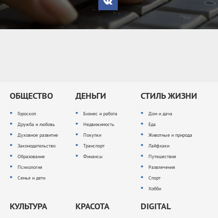
ОБЩЕСТВО
ДЕНЬГИ
СТИЛЬ ЖИЗНИ
Гороскоп
Бизнес и работа
Дом и дача
Дружба и любовь
Недвижимость
Еда
Духовное развитие
Покупки
Животные и природа
Законодательство
Транспорт
Лайфхаки
Образование
Финансы
Путешествия
Психология
Развлечения
Семья и дети
Спорт
Хобби
КУЛЬТУРА
КРАСОТА
DIGITAL