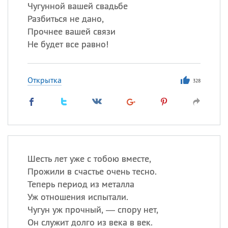
Все
ИМЕНА
Чугунной вашей свадьбе
Разбиться не дано,
Сегодня празднуют именины
Прочнее вашей связи
Не будет все равно!
Герман
,
Иван
,
Клим
,
Еще
Анфиса
Открытка
328
Посмотреть значение
и
происхождение
Шесть лет уже с тобою вместе,
Прожили в счастье очень тесно.
Теперь период из металла
Уж отношения испытали.
Чугун уж прочный, — спору нет,
Он служит долго из века в век.