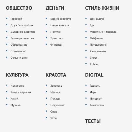
ОБЩЕСТВО
ДЕНЬГИ
СТИЛЬ ЖИЗНИ
Гороскоп
Бизнес и работа
Дом и дача
Дружба и любовь
Недвижимость
Еда
Духовное развитие
Покупки
Животные и природа
Законодательство
Транспорт
Лайфхаки
Образование
Финансы
Путешествия
Психология
Развлечения
Семья и дети
Спорт
Хобби
КУЛЬТУРА
КРАСОТА
DIGITAL
Искусство
Здоровье
Гаджеты
Кино и сериалы
Макияж
Игры
Книги
Показы
Интернет
Музыка
Похудение
Технологии
Стиль
Уход
ТЕСТЫ