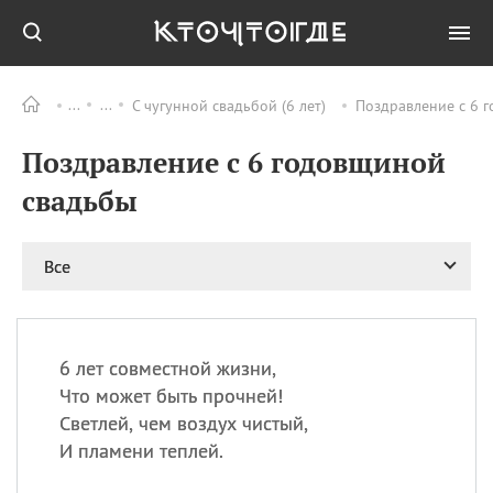
С чугунной свадьбой (6 лет)
Поздравление с 6 
Все
ПРАЗДНИКИ
Поздравление с 6 годовщиной
09.08
День памяти
великомученика и
свадьбы
целителя Пантелеимона
11.08
Рождество святителя
Николая Чудотворца
Все
11.08
День «мусорной еды»
11.08
День полета на
воздушном шарике
6 лет совместной жизни,
11.08
День Святой Клары —
Что может быть прочней!
покровительницы
Светлей, чем воздух чистый,
телевидения
И пламени теплей.