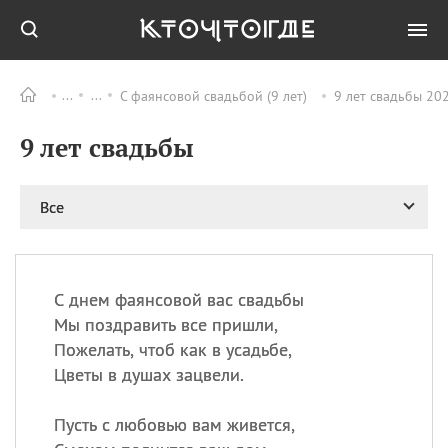
С фаянсовой свадьбой (9 лет)
9 лет свадьбы 20
Все
ПРАЗДНИКИ
9 лет свадьбы
09.08
День памяти жертв
атомной
бомбардировки
Нагасаки
Все
09.08
День переплетов
09.08
Национальный женский
день
C днем фаянсовой вас свадьбы
09.08
Национальный день
Мы поздравить все пришли,
рисового пудинга
Пожелать, чтоб как в усадьбе,
09.08
День Дымняшки
Цветы в душах зацвели.
(Smokey Bear Day)
Пусть с любовью вам живется,