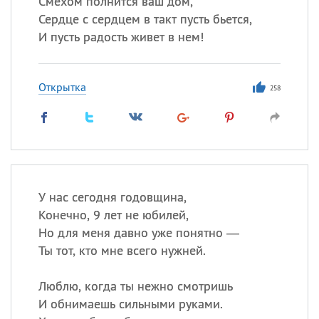
Смехом полнится ваш дом,
Все
ИМЕНА
Сердце с сердцем в такт пусть бьется,
Сегодня празднуют именины
И пусть радость живет в нем!
Сергей
, Теодор,
Федор
Открытка
258
Посмотреть значение
и
происхождение
У нас сегодня годовщина,
Конечно, 9 лет не юбилей,
Но для меня давно уже понятно —
Ты тот, кто мне всего нужней.
Люблю, когда ты нежно смотришь
И обнимаешь сильными руками.