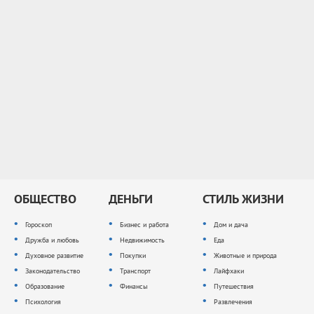
ОБЩЕСТВО
ДЕНЬГИ
СТИЛЬ ЖИЗНИ
Гороскоп
Бизнес и работа
Дом и дача
Дружба и любовь
Недвижимость
Еда
Духовное развитие
Покупки
Животные и природа
Законодательство
Транспорт
Лайфхаки
Образование
Финансы
Путешествия
Психология
Развлечения