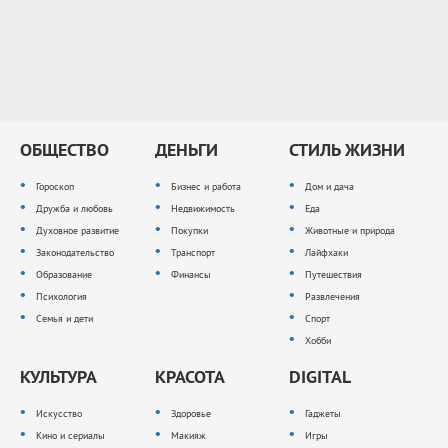
ОБЩЕСТВО
ДЕНЬГИ
СТИЛЬ ЖИЗНИ
Гороскоп
Бизнес и работа
Дом и дача
Дружба и любовь
Недвижимость
Еда
Духовное развитие
Покупки
Животные и природа
Законодательство
Транспорт
Лайфхаки
Образование
Финансы
Путешествия
Психология
Развлечения
Семья и дети
Спорт
Хобби
КУЛЬТУРА
КРАСОТА
DIGITAL
Искусство
Здоровье
Гаджеты
Кино и сериалы
Макияж
Игры