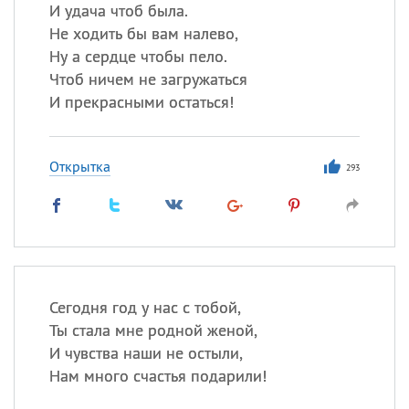
И удача чтоб была.
Не ходить бы вам налево,
Все
ИМЕНА
Ну а сердце чтобы пело.
Сегодня празднуют именины
Чтоб ничем не загружаться
И прекрасными остаться!
Александр
,
Макар
Открытка
Анна
293
Посмотреть значение
и
происхождение
Сегодня год у нас с тобой,
Ты стала мне родной женой,
И чувства наши не остыли,
Нам много счастья подарили!