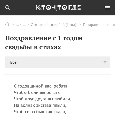
С ситцевой свадьбой (1 год)
Поздравление с 1 г
Все
ПРАЗДНИКИ
Поздравление с 1 годом
08.08
День «Счастье
случается» (Happiness
свадьбы в стихах
Happens Day)
08.08
День мира в Аугсбурге
Все
08.08
Ермолаев день
09.08
День святого
великомученика
Пантелеймона –
С годовщиной вас, ребята.
покровителя всех
врачей и целителя
Чтобы были вы богаты,
больных
Чтоб друг друга вы любили,
09.08
День книголюбов (Book
На волнах экстаза плыли,
Lovers Day)
Чтоб союз был как скала,